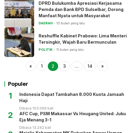
DPRD Bulukumba Apresiasi Kerjasama
Pemda dan Bank BPD Sulselbar, Dorong
Manfaat Nyata untuk Masyarakat
DAERAH
10 bulan yang lalu
Reshuffle Kabinet Prabowo: Lima Menteri
Tersingkir, Wajah Baru Bermunculan
POLITIK
11 bulan yang lalu
«
1
2
3
…
14
»
Populer
1
Indonesia Dapat Tambahan 8.000 Kuota Jamaah
Haji
Dibaca 103.069 kali
2
AFC Cup, PSM Makassar Vs Hougang United: Juku
Eja Menang 3-1
Dibaca 13.242 kali
Majelis Kehormatan MK Putuskan Anwar Usman