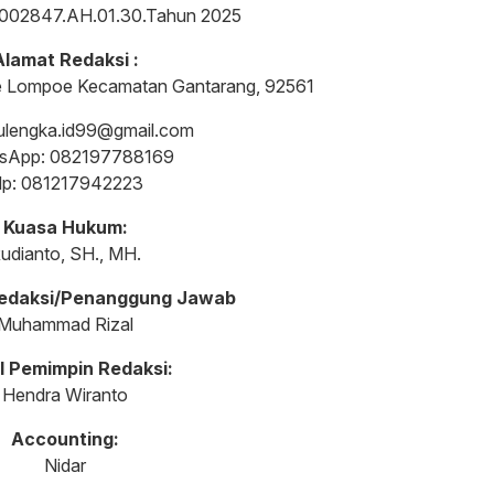
002847.AH.01.30.Tahun 2025
Alamat Redaksi :
re Lompoe Kecamatan Gantarang, 92561
sulengka.id99@gmail.com
sApp: 082197788169
lp: 081217942223
Kuasa Hukum:
udianto, SH., MH.
edaksi/Penanggung Jawab
Muhammad Rizal
l Pemimpin Redaksi:
Hendra Wiranto
Accounting:
Nidar