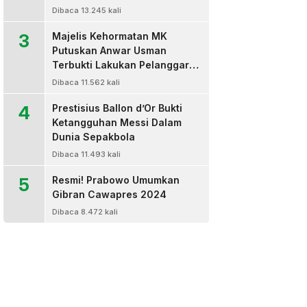
Dibaca 13.245 kali
3
Majelis Kehormatan MK
Putuskan Anwar Usman
Terbukti Lakukan Pelanggaran
Berat Kode Etik dan
Dibaca 11.562 kali
Diberhentikan
4
Prestisius Ballon d’Or Bukti
Ketangguhan Messi Dalam
Dunia Sepakbola
Dibaca 11.493 kali
5
Resmi! Prabowo Umumkan
Gibran Cawapres 2024
Dibaca 8.472 kali