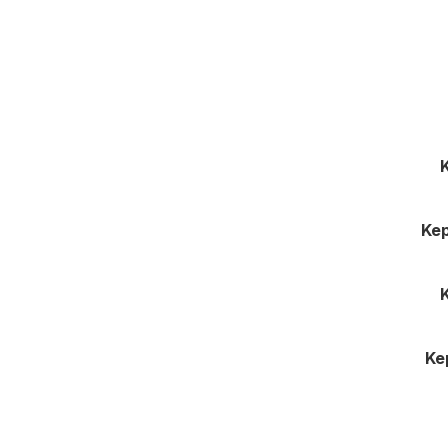
K
Kep
Ke