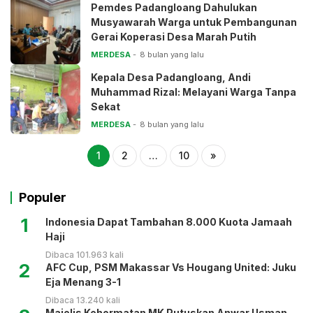
Pemdes Padangloang Dahulukan
Musyawarah Warga untuk Pembangunan
Gerai Koperasi Desa Marah Putih
MERDESA
8 bulan yang lalu
Kepala Desa Padangloang, Andi
Muhammad Rizal: Melayani Warga Tanpa
Sekat
MERDESA
8 bulan yang lalu
1
2
…
10
»
Populer
1
Indonesia Dapat Tambahan 8.000 Kuota Jamaah
Haji
Dibaca 101.963 kali
2
AFC Cup, PSM Makassar Vs Hougang United: Juku
Eja Menang 3-1
Dibaca 13.240 kali
Majelis Kehormatan MK Putuskan Anwar Usman