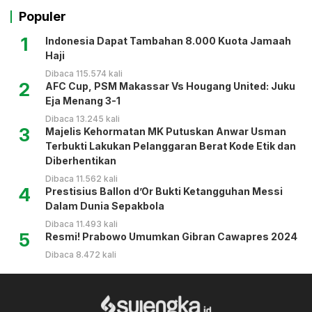
Populer
1
Indonesia Dapat Tambahan 8.000 Kuota Jamaah
Haji
Dibaca 115.574 kali
2
AFC Cup, PSM Makassar Vs Hougang United: Juku
Eja Menang 3-1
Dibaca 13.245 kali
3
Majelis Kehormatan MK Putuskan Anwar Usman
Terbukti Lakukan Pelanggaran Berat Kode Etik dan
Diberhentikan
Dibaca 11.562 kali
4
Prestisius Ballon d’Or Bukti Ketangguhan Messi
Dalam Dunia Sepakbola
Dibaca 11.493 kali
5
Resmi! Prabowo Umumkan Gibran Cawapres 2024
Dibaca 8.472 kali