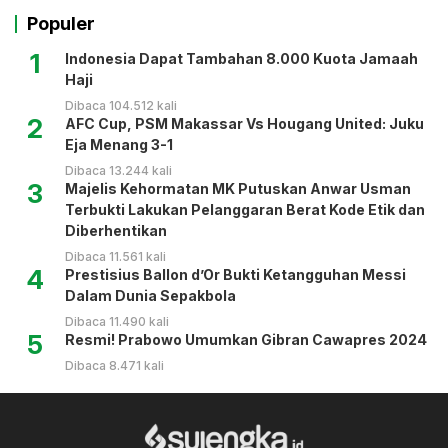
Populer
1
Indonesia Dapat Tambahan 8.000 Kuota Jamaah
Haji
Dibaca 104.512 kali
2
AFC Cup, PSM Makassar Vs Hougang United: Juku
Eja Menang 3-1
Dibaca 13.244 kali
3
Majelis Kehormatan MK Putuskan Anwar Usman
Terbukti Lakukan Pelanggaran Berat Kode Etik dan
Diberhentikan
Dibaca 11.561 kali
4
Prestisius Ballon d’Or Bukti Ketangguhan Messi
Dalam Dunia Sepakbola
Dibaca 11.490 kali
5
Resmi! Prabowo Umumkan Gibran Cawapres 2024
Dibaca 8.471 kali