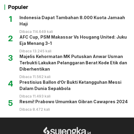
Populer
1
Indonesia Dapat Tambahan 8.000 Kuota Jamaah
Haji
Dibaca 114.649 kali
2
AFC Cup, PSM Makassar Vs Hougang United: Juku
Eja Menang 3-1
Dibaca 13.245 kali
3
Majelis Kehormatan MK Putuskan Anwar Usman
Terbukti Lakukan Pelanggaran Berat Kode Etik dan
Diberhentikan
Dibaca 11.562 kali
4
Prestisius Ballon d’Or Bukti Ketangguhan Messi
Dalam Dunia Sepakbola
Dibaca 11.493 kali
5
Resmi! Prabowo Umumkan Gibran Cawapres 2024
Dibaca 8.472 kali