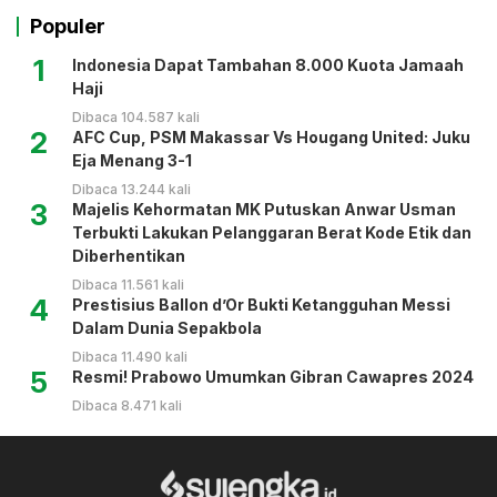
Populer
1
Indonesia Dapat Tambahan 8.000 Kuota Jamaah
Haji
Dibaca 104.587 kali
2
AFC Cup, PSM Makassar Vs Hougang United: Juku
Eja Menang 3-1
Dibaca 13.244 kali
3
Majelis Kehormatan MK Putuskan Anwar Usman
Terbukti Lakukan Pelanggaran Berat Kode Etik dan
Diberhentikan
Dibaca 11.561 kali
4
Prestisius Ballon d’Or Bukti Ketangguhan Messi
Dalam Dunia Sepakbola
Dibaca 11.490 kali
5
Resmi! Prabowo Umumkan Gibran Cawapres 2024
Dibaca 8.471 kali