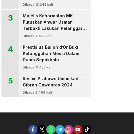
Dibaca 13.242 kali
3
Majelis Kehormatan MK
Putuskan Anwar Usman
Terbukti Lakukan Pelanggaran
Berat Kode Etik dan
Dibaca 11.559 kali
Diberhentikan
4
Prestisius Ballon d’Or Bukti
Ketangguhan Messi Dalam
Dunia Sepakbola
Dibaca 11.487 kali
5
Resmi! Prabowo Umumkan
Gibran Cawapres 2024
Dibaca 8.469 kali