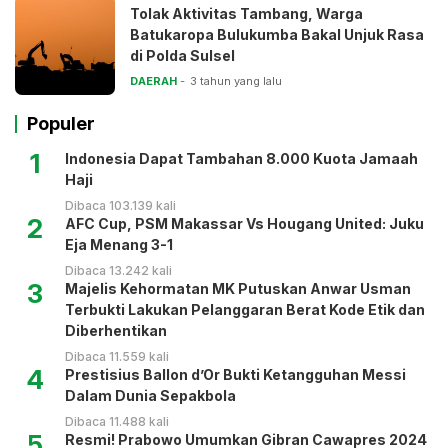
Tolak Aktivitas Tambang, Warga
Batukaropa Bulukumba Bakal Unjuk Rasa
di Polda Sulsel
DAERAH
3 tahun yang lalu
Populer
1
Indonesia Dapat Tambahan 8.000 Kuota Jamaah
Haji
Dibaca 103.139 kali
2
AFC Cup, PSM Makassar Vs Hougang United: Juku
Eja Menang 3-1
Dibaca 13.242 kali
3
Majelis Kehormatan MK Putuskan Anwar Usman
Terbukti Lakukan Pelanggaran Berat Kode Etik dan
Diberhentikan
Dibaca 11.559 kali
4
Prestisius Ballon d’Or Bukti Ketangguhan Messi
Dalam Dunia Sepakbola
Dibaca 11.488 kali
5
Resmi! Prabowo Umumkan Gibran Cawapres 2024