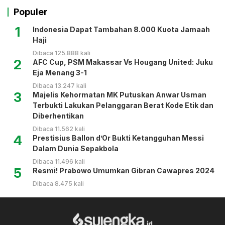
Populer
1
Indonesia Dapat Tambahan 8.000 Kuota Jamaah
Haji
Dibaca 125.888 kali
2
AFC Cup, PSM Makassar Vs Hougang United: Juku
Eja Menang 3-1
Dibaca 13.247 kali
3
Majelis Kehormatan MK Putuskan Anwar Usman
Terbukti Lakukan Pelanggaran Berat Kode Etik dan
Diberhentikan
Dibaca 11.562 kali
4
Prestisius Ballon d’Or Bukti Ketangguhan Messi
Dalam Dunia Sepakbola
Dibaca 11.496 kali
5
Resmi! Prabowo Umumkan Gibran Cawapres 2024
Dibaca 8.475 kali