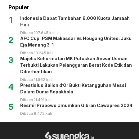
Populer
1
Indonesia Dapat Tambahan 8.000 Kuota Jamaah
Haji
Dibaca 107.645 kali
2
AFC Cup, PSM Makassar Vs Hougang United: Juku
Eja Menang 3-1
Dibaca 13.245 kali
3
Majelis Kehormatan MK Putuskan Anwar Usman
Terbukti Lakukan Pelanggaran Berat Kode Etik dan
Diberhentikan
Dibaca 11.562 kali
4
Prestisius Ballon d’Or Bukti Ketangguhan Messi
Dalam Dunia Sepakbola
Dibaca 11.491 kali
5
Resmi! Prabowo Umumkan Gibran Cawapres 2024
Dibaca 8.472 kali