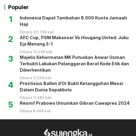
Populer
1
Indonesia Dapat Tambahan 8.000 Kuota Jamaah
Haji
Dibaca 101.796 kali
2
AFC Cup, PSM Makassar Vs Hougang United: Juku
Eja Menang 3-1
Dibaca 13.239 kali
3
Majelis Kehormatan MK Putuskan Anwar Usman
Terbukti Lakukan Pelanggaran Berat Kode Etik dan
Diberhentikan
Dibaca 11.559 kali
4
Prestisius Ballon d’Or Bukti Ketangguhan Messi
Dalam Dunia Sepakbola
Dibaca 11.485 kali
5
Resmi! Prabowo Umumkan Gibran Cawapres 2024
Dibaca 8.468 kali