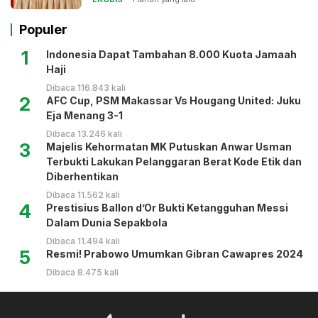
Populer
1
Indonesia Dapat Tambahan 8.000 Kuota Jamaah
Haji
Dibaca 116.843 kali
2
AFC Cup, PSM Makassar Vs Hougang United: Juku
Eja Menang 3-1
Dibaca 13.246 kali
3
Majelis Kehormatan MK Putuskan Anwar Usman
Terbukti Lakukan Pelanggaran Berat Kode Etik dan
Diberhentikan
Dibaca 11.562 kali
4
Prestisius Ballon d’Or Bukti Ketangguhan Messi
Dalam Dunia Sepakbola
Dibaca 11.494 kali
5
Resmi! Prabowo Umumkan Gibran Cawapres 2024
Dibaca 8.475 kali