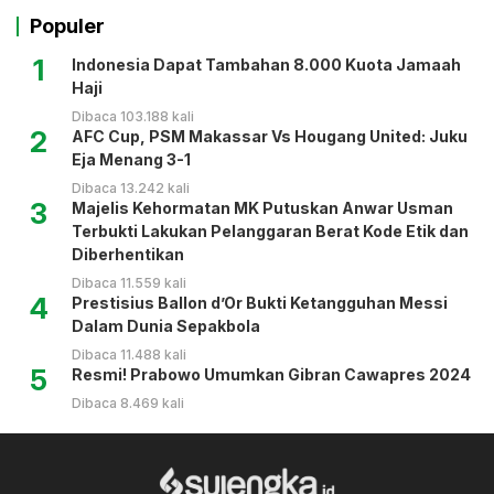
Populer
1
Indonesia Dapat Tambahan 8.000 Kuota Jamaah
Haji
Dibaca 103.188 kali
2
AFC Cup, PSM Makassar Vs Hougang United: Juku
Eja Menang 3-1
Dibaca 13.242 kali
3
Majelis Kehormatan MK Putuskan Anwar Usman
Terbukti Lakukan Pelanggaran Berat Kode Etik dan
Diberhentikan
Dibaca 11.559 kali
4
Prestisius Ballon d’Or Bukti Ketangguhan Messi
Dalam Dunia Sepakbola
Dibaca 11.488 kali
5
Resmi! Prabowo Umumkan Gibran Cawapres 2024
Dibaca 8.469 kali