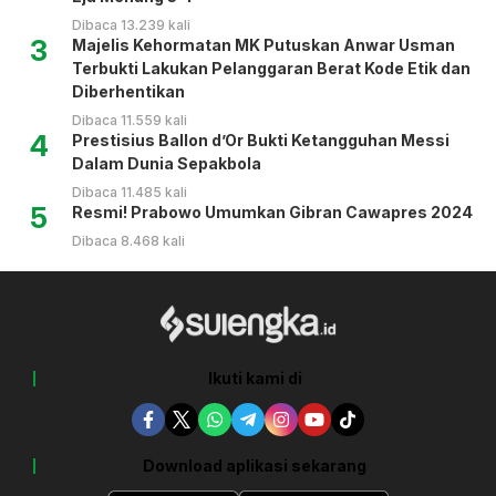
Dibaca 13.239 kali
3
Majelis Kehormatan MK Putuskan Anwar Usman
Terbukti Lakukan Pelanggaran Berat Kode Etik dan
Diberhentikan
Dibaca 11.559 kali
4
Prestisius Ballon d’Or Bukti Ketangguhan Messi
Dalam Dunia Sepakbola
Dibaca 11.485 kali
5
Resmi! Prabowo Umumkan Gibran Cawapres 2024
Dibaca 8.468 kali
Ikuti kami di
Download aplikasi sekarang