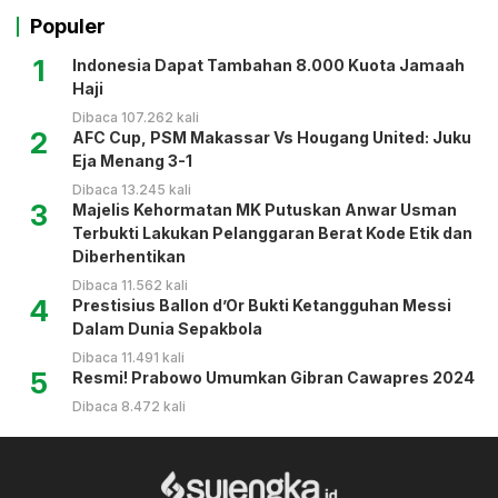
Populer
1
Indonesia Dapat Tambahan 8.000 Kuota Jamaah
Haji
Dibaca 107.262 kali
2
AFC Cup, PSM Makassar Vs Hougang United: Juku
Eja Menang 3-1
Dibaca 13.245 kali
3
Majelis Kehormatan MK Putuskan Anwar Usman
Terbukti Lakukan Pelanggaran Berat Kode Etik dan
Diberhentikan
Dibaca 11.562 kali
4
Prestisius Ballon d’Or Bukti Ketangguhan Messi
Dalam Dunia Sepakbola
Dibaca 11.491 kali
5
Resmi! Prabowo Umumkan Gibran Cawapres 2024
Dibaca 8.472 kali