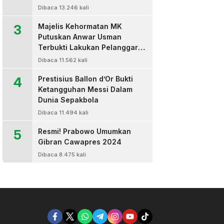
Dibaca 13.246 kali
3
Majelis Kehormatan MK
Putuskan Anwar Usman
Terbukti Lakukan Pelanggaran
Berat Kode Etik dan
Dibaca 11.562 kali
Diberhentikan
4
Prestisius Ballon d’Or Bukti
Ketangguhan Messi Dalam
Dunia Sepakbola
Dibaca 11.494 kali
5
Resmi! Prabowo Umumkan
Gibran Cawapres 2024
Dibaca 8.475 kali