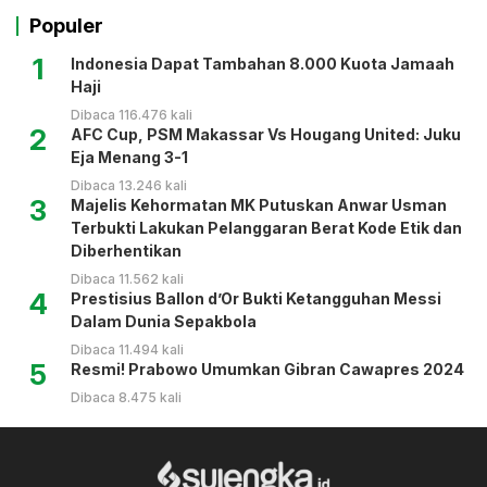
Populer
1
Indonesia Dapat Tambahan 8.000 Kuota Jamaah
Haji
Dibaca 116.476 kali
2
AFC Cup, PSM Makassar Vs Hougang United: Juku
Eja Menang 3-1
Dibaca 13.246 kali
3
Majelis Kehormatan MK Putuskan Anwar Usman
Terbukti Lakukan Pelanggaran Berat Kode Etik dan
Diberhentikan
Dibaca 11.562 kali
4
Prestisius Ballon d’Or Bukti Ketangguhan Messi
Dalam Dunia Sepakbola
Dibaca 11.494 kali
5
Resmi! Prabowo Umumkan Gibran Cawapres 2024
Dibaca 8.475 kali