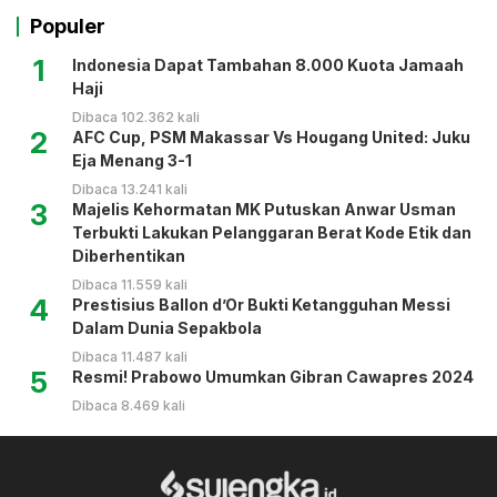
Populer
1
Indonesia Dapat Tambahan 8.000 Kuota Jamaah
Haji
Dibaca 102.362 kali
2
AFC Cup, PSM Makassar Vs Hougang United: Juku
Eja Menang 3-1
Dibaca 13.241 kali
3
Majelis Kehormatan MK Putuskan Anwar Usman
Terbukti Lakukan Pelanggaran Berat Kode Etik dan
Diberhentikan
Dibaca 11.559 kali
4
Prestisius Ballon d’Or Bukti Ketangguhan Messi
Dalam Dunia Sepakbola
Dibaca 11.487 kali
5
Resmi! Prabowo Umumkan Gibran Cawapres 2024
Dibaca 8.469 kali