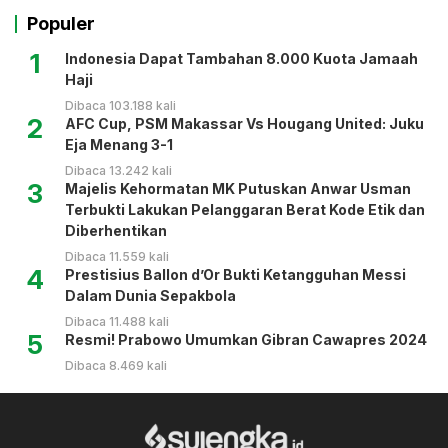
Populer
1
Indonesia Dapat Tambahan 8.000 Kuota Jamaah
Haji
Dibaca 103.188 kali
2
AFC Cup, PSM Makassar Vs Hougang United: Juku
Eja Menang 3-1
Dibaca 13.242 kali
3
Majelis Kehormatan MK Putuskan Anwar Usman
Terbukti Lakukan Pelanggaran Berat Kode Etik dan
Diberhentikan
Dibaca 11.559 kali
4
Prestisius Ballon d’Or Bukti Ketangguhan Messi
Dalam Dunia Sepakbola
Dibaca 11.488 kali
5
Resmi! Prabowo Umumkan Gibran Cawapres 2024
Dibaca 8.469 kali