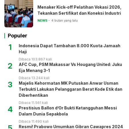
Menaker Kick-off Pelatihan Vokasi 2026,
Tekankan Sertifikat dan Koneksi Industri
NEWS
4 bulan yang lalu
Populer
1
Indonesia Dapat Tambahan 8.000 Kuota Jamaah
Haji
Dibaca 103.867 kali
2
AFC Cup, PSM Makassar Vs Hougang United: Juku
Eja Menang 3-1
Dibaca 13.244 kali
3
Majelis Kehormatan MK Putuskan Anwar Usman
Terbukti Lakukan Pelanggaran Berat Kode Etik dan
Diberhentikan
Dibaca 11.561 kali
4
Prestisius Ballon d’Or Bukti Ketangguhan Messi
Dalam Dunia Sepakbola
Dibaca 11.490 kali
5
Resmi! Prabowo Umumkan Gibran Cawapres 2024