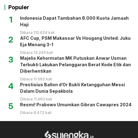
Populer
1
Indonesia Dapat Tambahan 8.000 Kuota Jamaah
Haji
Dibaca 110.624 kali
2
AFC Cup, PSM Makassar Vs Hougang United: Juku
Eja Menang 3-1
Dibaca 13.245 kali
3
Majelis Kehormatan MK Putuskan Anwar Usman
Terbukti Lakukan Pelanggaran Berat Kode Etik dan
Diberhentikan
Dibaca 11.562 kali
4
Prestisius Ballon d’Or Bukti Ketangguhan Messi
Dalam Dunia Sepakbola
Dibaca 11.493 kali
5
Resmi! Prabowo Umumkan Gibran Cawapres 2024
Dibaca 8.472 kali