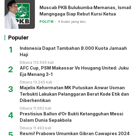
Muscab PKB Bulukumba Memanas, Ismail
Mangngaga Siap Rebut Kursi Ketua
POLITIK
4 bulan yang lalu
Populer
1
Indonesia Dapat Tambahan 8.000 Kuota Jamaah
Haji
Dibaca 113.545 kali
2
AFC Cup, PSM Makassar Vs Hougang United: Juku
Eja Menang 3-1
Dibaca 13.245 kali
3
Majelis Kehormatan MK Putuskan Anwar Usman
Terbukti Lakukan Pelanggaran Berat Kode Etik dan
Diberhentikan
Dibaca 11.562 kali
4
Prestisius Ballon d’Or Bukti Ketangguhan Messi
Dalam Dunia Sepakbola
Dibaca 11.493 kali
5
Resmi! Prabowo Umumkan Gibran Cawapres 2024