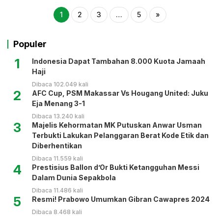
1
2
3
…
5
»
Populer
1
Indonesia Dapat Tambahan 8.000 Kuota Jamaah
Haji
Dibaca 102.049 kali
2
AFC Cup, PSM Makassar Vs Hougang United: Juku
Eja Menang 3-1
Dibaca 13.240 kali
3
Majelis Kehormatan MK Putuskan Anwar Usman
Terbukti Lakukan Pelanggaran Berat Kode Etik dan
Diberhentikan
Dibaca 11.559 kali
4
Prestisius Ballon d’Or Bukti Ketangguhan Messi
Dalam Dunia Sepakbola
Dibaca 11.486 kali
5
Resmi! Prabowo Umumkan Gibran Cawapres 2024
Dibaca 8.468 kali