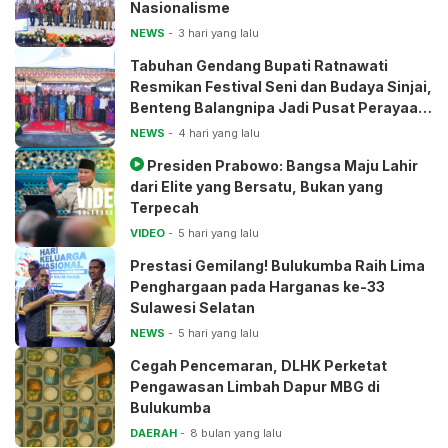
Nasionalisme
NEWS
3 hari yang lalu
Tabuhan Gendang Bupati Ratnawati
Resmikan Festival Seni dan Budaya Sinjai,
Benteng Balangnipa Jadi Pusat Perayaan
Tradisi
NEWS
4 hari yang lalu
Presiden Prabowo: Bangsa Maju Lahir
dari Elite yang Bersatu, Bukan yang
Terpecah
VIDEO
5 hari yang lalu
Prestasi Gemilang! Bulukumba Raih Lima
Penghargaan pada Harganas ke-33
Sulawesi Selatan
NEWS
5 hari yang lalu
Cegah Pencemaran, DLHK Perketat
Pengawasan Limbah Dapur MBG di
Bulukumba
DAERAH
8 bulan yang lalu