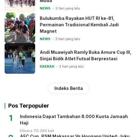
Muda
NEWS
2 hari yang lalu
Bulukumba Rayakan HUT RI ke-81,
Permainan Tradisional Kembali Jadi
Magnet
NEWS
3 hari yang lalu
Andi Muawiyah Ramly Buka Amure Cup III,
Sinjai Bidik Atlet Futsal Berprestasi
DAERAH
3 hari yang lalu
Indeks Berita
Pos Terpopuler
1
Indonesia Dapat Tambahan 8.000 Kuota Jamaah
Haji
Dibaca 110.260 kali
AFC Cup, PSM Makassar Vs Hougang United: Juku