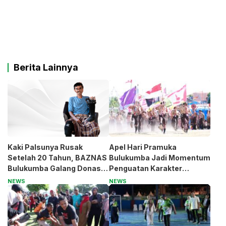
Berita Lainnya
Kaki Palsunya Rusak
Apel Hari Pramuka
Setelah 20 Tahun, BAZNAS
Bulukumba Jadi Momentum
Bulukumba Galang Donasi
Penguatan Karakter
untuk Pak Pardi
Generasi Muda
NEWS
NEWS