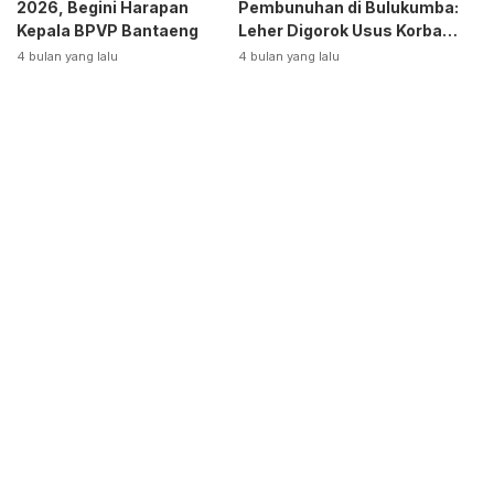
2026, Begini Harapan
Pembunuhan di Bulukumba:
Kepala BPVP Bantaeng
Leher Digorok Usus Korban
Dikeluarkan
4 bulan yang lalu
4 bulan yang lalu