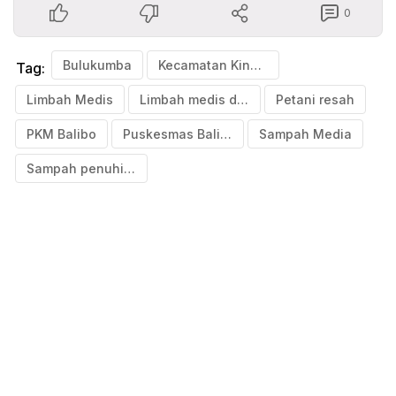
0
Bulukumba
Kecamatan Kindang
Tag:
Limbah Medis
Limbah medis ditemukan pada tumpukan sampah
Petani resah
PKM Balibo
Puskesmas Balibo
Sampah Media
Sampah penuhi persawahan di Balibo