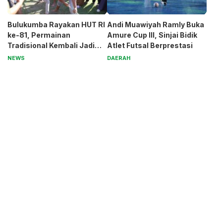
Bulukumba Rayakan HUT RI
Andi Muawiyah Ramly Buka
ke-81, Permainan
Amure Cup III, Sinjai Bidik
Tradisional Kembali Jadi
Atlet Futsal Berprestasi
Magnet
NEWS
DAERAH