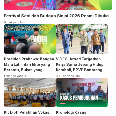
Festival Seni dan Budaya Sinjai 2026 Resmi Dibuka
6 hari yang lalu
Presiden Prabowo: Bangsa
VIDEO: Arsad Targetkan
Maju Lahir dari Elite yang
Kerja Sama Jepang Hidup
Bersatu, Bukan yang
Kembali, BPVP Bantaeng
Terpecah
Siap Bangkitkan Jurusan
1 minggu yang lalu
4 bulan yang lalu
Otomotif
Kick-off Pelatihan Vokasi
Kronologi Kasus