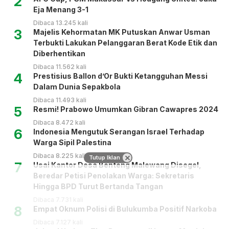
2
Eja Menang 3-1
Dibaca 13.245 kali
3
Majelis Kehormatan MK Putuskan Anwar Usman
Terbukti Lakukan Pelanggaran Berat Kode Etik dan
Diberhentikan
Dibaca 11.562 kali
4
Prestisius Ballon d’Or Bukti Ketangguhan Messi
Dalam Dunia Sepakbola
Dibaca 11.493 kali
5
Resmi! Prabowo Umumkan Gibran Cawapres 2024
Dibaca 8.472 kali
6
Indonesia Mengutuk Serangan Israel Terhadap
Warga Sipil Palestina
Dibaca 8.225 kali
Tutup Iklan
7
Usai Kantor Desa Benteng Malewang Disegel,
Beredar Petisi Penolakan Warga: Sekretaris
Hingga BPD Turut Bertanda Tangan
Dibaca 7.731 kali
8
Empat Oknum Polisi di Bulukumba Positif Narkoba
Dibaca 7.127 kali