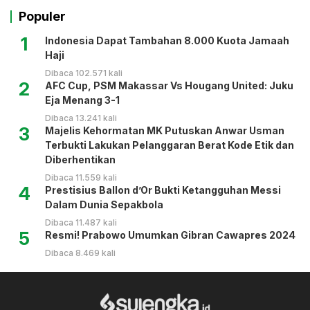
Populer
1
Indonesia Dapat Tambahan 8.000 Kuota Jamaah
Haji
Dibaca 102.571 kali
2
AFC Cup, PSM Makassar Vs Hougang United: Juku
Eja Menang 3-1
Dibaca 13.241 kali
3
Majelis Kehormatan MK Putuskan Anwar Usman
Terbukti Lakukan Pelanggaran Berat Kode Etik dan
Diberhentikan
Dibaca 11.559 kali
4
Prestisius Ballon d’Or Bukti Ketangguhan Messi
Dalam Dunia Sepakbola
Dibaca 11.487 kali
5
Resmi! Prabowo Umumkan Gibran Cawapres 2024
Dibaca 8.469 kali