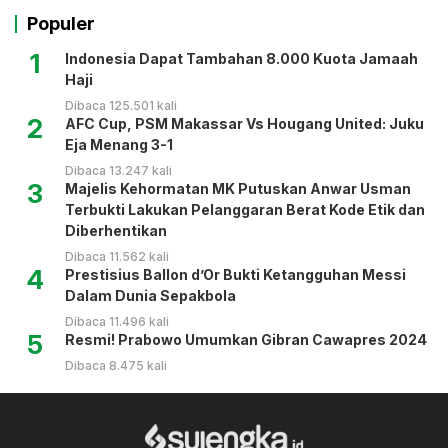
Populer
1
Indonesia Dapat Tambahan 8.000 Kuota Jamaah
Haji
Dibaca 125.501 kali
2
AFC Cup, PSM Makassar Vs Hougang United: Juku
Eja Menang 3-1
Dibaca 13.247 kali
3
Majelis Kehormatan MK Putuskan Anwar Usman
Terbukti Lakukan Pelanggaran Berat Kode Etik dan
Diberhentikan
Dibaca 11.562 kali
4
Prestisius Ballon d’Or Bukti Ketangguhan Messi
Dalam Dunia Sepakbola
Dibaca 11.496 kali
5
Resmi! Prabowo Umumkan Gibran Cawapres 2024
Dibaca 8.475 kali