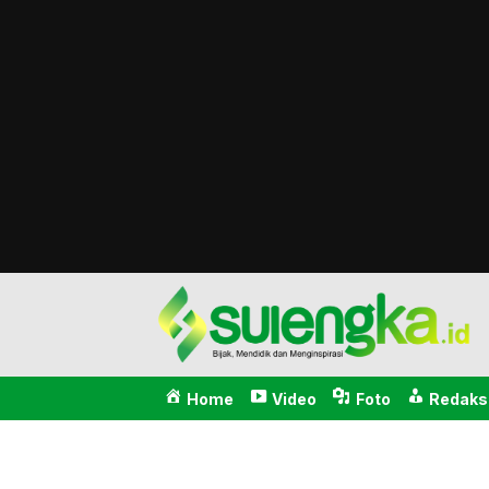
Sulengka.id
Bijak, Mendidik dan Menginspirasi
Home
Video
Foto
Redaks