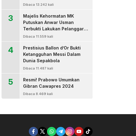
Dibaca 13.242 kali
3
Majelis Kehormatan MK
Putuskan Anwar Usman
Terbukti Lakukan Pelanggaran
Berat Kode Etik dan
Dibaca 11.559 kali
Diberhentikan
4
Prestisius Ballon d’Or Bukti
Ketangguhan Messi Dalam
Dunia Sepakbola
Dibaca 11.487 kali
5
Resmi! Prabowo Umumkan
Gibran Cawapres 2024
Dibaca 8.469 kali