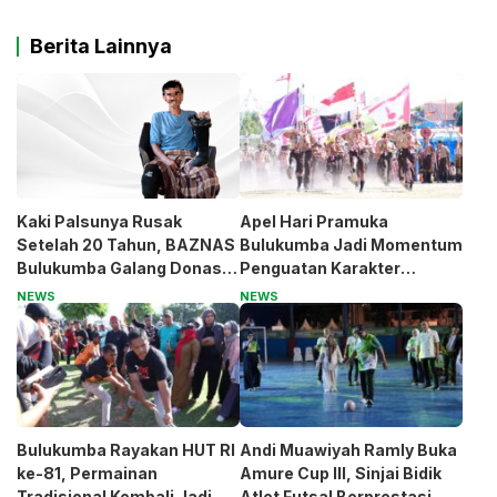
Berita Lainnya
Kaki Palsunya Rusak
Apel Hari Pramuka
Setelah 20 Tahun, BAZNAS
Bulukumba Jadi Momentum
Bulukumba Galang Donasi
Penguatan Karakter
untuk Pak Pardi
Generasi Muda
NEWS
NEWS
Bulukumba Rayakan HUT RI
Andi Muawiyah Ramly Buka
ke-81, Permainan
Amure Cup III, Sinjai Bidik
Tradisional Kembali Jadi
Atlet Futsal Berprestasi