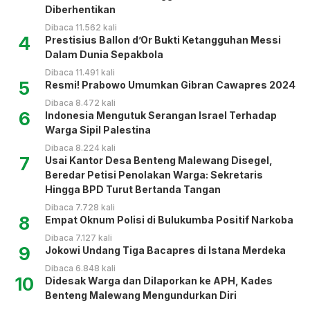
Diberhentikan
Dibaca 11.562 kali
4
Prestisius Ballon d’Or Bukti Ketangguhan Messi
Dalam Dunia Sepakbola
Dibaca 11.491 kali
5
Resmi! Prabowo Umumkan Gibran Cawapres 2024
Dibaca 8.472 kali
6
Indonesia Mengutuk Serangan Israel Terhadap
Warga Sipil Palestina
Dibaca 8.224 kali
7
Usai Kantor Desa Benteng Malewang Disegel,
Beredar Petisi Penolakan Warga: Sekretaris
Hingga BPD Turut Bertanda Tangan
Dibaca 7.728 kali
8
Empat Oknum Polisi di Bulukumba Positif Narkoba
Dibaca 7.127 kali
9
Jokowi Undang Tiga Bacapres di Istana Merdeka
Dibaca 6.848 kali
10
Didesak Warga dan Dilaporkan ke APH, Kades
Benteng Malewang Mengundurkan Diri