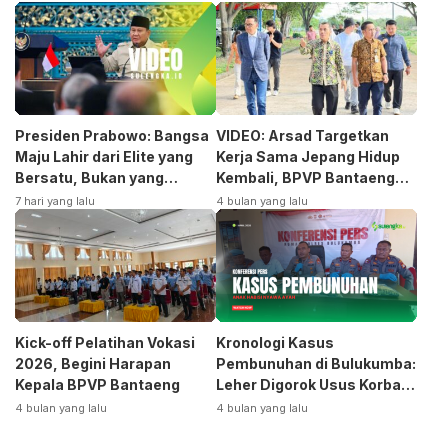
Presiden Prabowo: Bangsa
VIDEO: Arsad Targetkan
Maju Lahir dari Elite yang
Kerja Sama Jepang Hidup
Bersatu, Bukan yang
Kembali, BPVP Bantaeng
Terpecah
Siap Bangkitkan Jurusan
7 hari yang lalu
4 bulan yang lalu
Otomotif
Kick-off Pelatihan Vokasi
Kronologi Kasus
2026, Begini Harapan
Pembunuhan di Bulukumba:
Kepala BPVP Bantaeng
Leher Digorok Usus Korban
Dikeluarkan
4 bulan yang lalu
4 bulan yang lalu