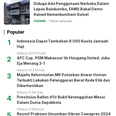
Diduga Ada Penggunaan Narkoba Dalam
Lapas Bulukumba, FAMS Bakal Demo
Kanwil Kemenkumham Sulsel
HUKRIM
1 tahun yang lalu
Populer
1
Indonesia Dapat Tambahan 8.000 Kuota Jamaah
Haji
Dibaca 104.173 kali
2
AFC Cup, PSM Makassar Vs Hougang United: Juku
Eja Menang 3-1
Dibaca 13.244 kali
3
Majelis Kehormatan MK Putuskan Anwar Usman
Terbukti Lakukan Pelanggaran Berat Kode Etik dan
Diberhentikan
Dibaca 11.561 kali
4
Prestisius Ballon d’Or Bukti Ketangguhan Messi
Dalam Dunia Sepakbola
Dibaca 11.490 kali
5
Resmi! Prabowo Umumkan Gibran Cawapres 2024