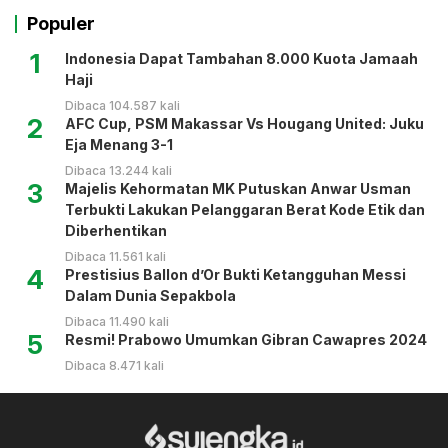
Populer
1
Indonesia Dapat Tambahan 8.000 Kuota Jamaah
Haji
Dibaca 104.587 kali
2
AFC Cup, PSM Makassar Vs Hougang United: Juku
Eja Menang 3-1
Dibaca 13.244 kali
3
Majelis Kehormatan MK Putuskan Anwar Usman
Terbukti Lakukan Pelanggaran Berat Kode Etik dan
Diberhentikan
Dibaca 11.561 kali
4
Prestisius Ballon d’Or Bukti Ketangguhan Messi
Dalam Dunia Sepakbola
Dibaca 11.490 kali
5
Resmi! Prabowo Umumkan Gibran Cawapres 2024
Dibaca 8.471 kali