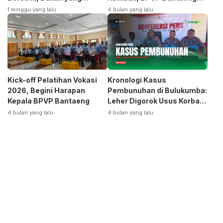
Terpecah
Siap Bangkitkan Jurusan
1 minggu yang lalu
4 bulan yang lalu
Otomotif
Kick-off Pelatihan Vokasi
Kronologi Kasus
2026, Begini Harapan
Pembunuhan di Bulukumba:
Kepala BPVP Bantaeng
Leher Digorok Usus Korban
Dikeluarkan
4 bulan yang lalu
4 bulan yang lalu