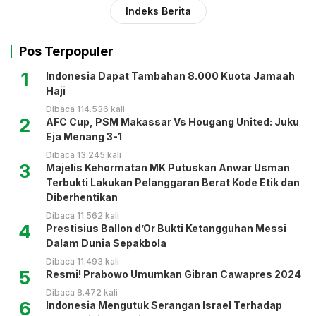
Indeks Berita
Pos Terpopuler
1
Indonesia Dapat Tambahan 8.000 Kuota Jamaah
Haji
Dibaca 114.536 kali
2
AFC Cup, PSM Makassar Vs Hougang United: Juku
Eja Menang 3-1
Dibaca 13.245 kali
3
Majelis Kehormatan MK Putuskan Anwar Usman
Terbukti Lakukan Pelanggaran Berat Kode Etik dan
Diberhentikan
Dibaca 11.562 kali
4
Prestisius Ballon d’Or Bukti Ketangguhan Messi
Dalam Dunia Sepakbola
Dibaca 11.493 kali
5
Resmi! Prabowo Umumkan Gibran Cawapres 2024
Dibaca 8.472 kali
6
Indonesia Mengutuk Serangan Israel Terhadap