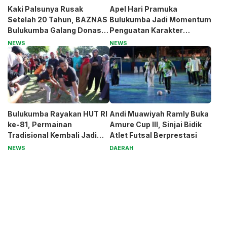
Kaki Palsunya Rusak
Apel Hari Pramuka
Setelah 20 Tahun, BAZNAS
Bulukumba Jadi Momentum
Bulukumba Galang Donasi
Penguatan Karakter
untuk Pak Pardi
Generasi Muda
NEWS
NEWS
Bulukumba Rayakan HUT RI
Andi Muawiyah Ramly Buka
ke-81, Permainan
Amure Cup III, Sinjai Bidik
Tradisional Kembali Jadi
Atlet Futsal Berprestasi
Magnet
NEWS
DAERAH