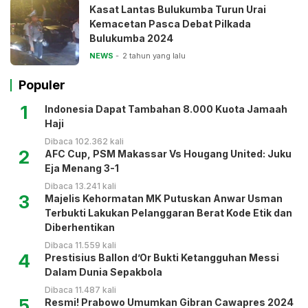
Kasat Lantas Bulukumba Turun Urai
Kemacetan Pasca Debat Pilkada
Bulukumba 2024
NEWS
2 tahun yang lalu
Populer
1
Indonesia Dapat Tambahan 8.000 Kuota Jamaah
Haji
Dibaca 102.362 kali
2
AFC Cup, PSM Makassar Vs Hougang United: Juku
Eja Menang 3-1
Dibaca 13.241 kali
3
Majelis Kehormatan MK Putuskan Anwar Usman
Terbukti Lakukan Pelanggaran Berat Kode Etik dan
Diberhentikan
Dibaca 11.559 kali
4
Prestisius Ballon d’Or Bukti Ketangguhan Messi
Dalam Dunia Sepakbola
Dibaca 11.487 kali
5
Resmi! Prabowo Umumkan Gibran Cawapres 2024