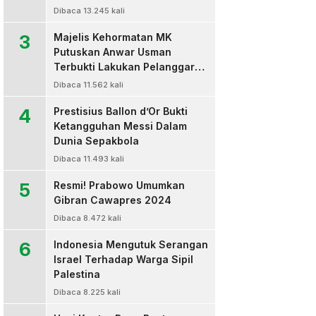
Dibaca 13.245 kali
3
Majelis Kehormatan MK
Putuskan Anwar Usman
Terbukti Lakukan Pelanggaran
Berat Kode Etik dan
Dibaca 11.562 kali
Diberhentikan
4
Prestisius Ballon d’Or Bukti
Ketangguhan Messi Dalam
Dunia Sepakbola
Dibaca 11.493 kali
5
Resmi! Prabowo Umumkan
Gibran Cawapres 2024
Dibaca 8.472 kali
6
Indonesia Mengutuk Serangan
Israel Terhadap Warga Sipil
Palestina
Dibaca 8.225 kali