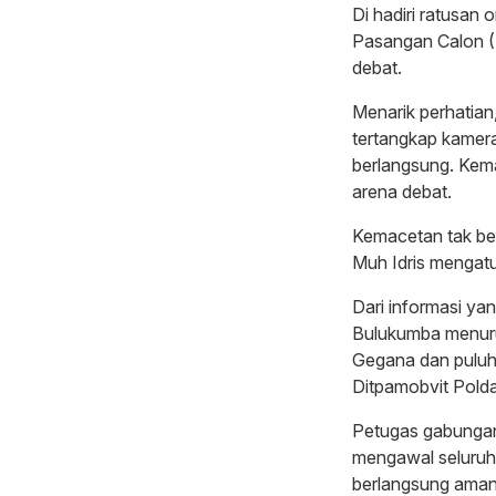
Di hadiri ratusan
Pasangan Calon (
debat.
Menarik perhatian
tertangkap kamera
berlangsung. Kema
arena debat.
Kemacetan tak ber
Muh Idris mengatur
Dari informasi ya
Bulukumba menuru
Gegana dan puluh
Ditpamobvit Polda
Petugas gabungan
mengawal seluruh 
berlangsung aman 