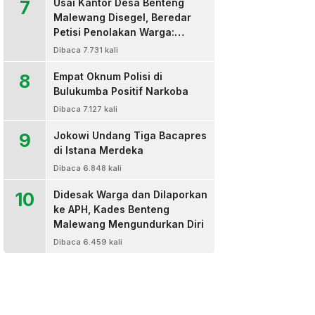
7
Usai Kantor Desa Benteng
Malewang Disegel, Beredar
Petisi Penolakan Warga:
Sekretaris Hingga BPD Turut
Dibaca 7.731 kali
Bertanda Tangan
8
Empat Oknum Polisi di
Bulukumba Positif Narkoba
Dibaca 7.127 kali
9
Jokowi Undang Tiga Bacapres
di Istana Merdeka
Dibaca 6.848 kali
10
Didesak Warga dan Dilaporkan
ke APH, Kades Benteng
Malewang Mengundurkan Diri
Dibaca 6.459 kali