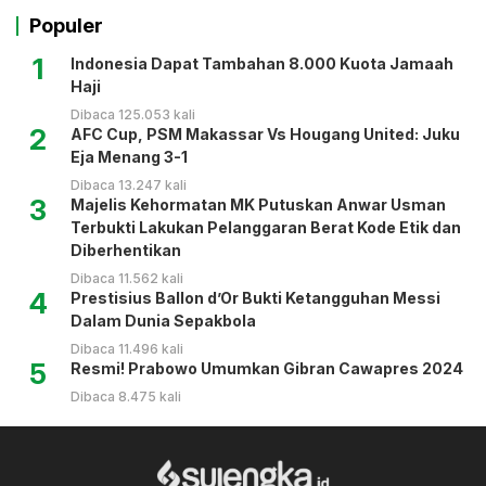
Populer
1
Indonesia Dapat Tambahan 8.000 Kuota Jamaah
Haji
Dibaca 125.053 kali
2
AFC Cup, PSM Makassar Vs Hougang United: Juku
Eja Menang 3-1
Dibaca 13.247 kali
3
Majelis Kehormatan MK Putuskan Anwar Usman
Terbukti Lakukan Pelanggaran Berat Kode Etik dan
Diberhentikan
Dibaca 11.562 kali
4
Prestisius Ballon d’Or Bukti Ketangguhan Messi
Dalam Dunia Sepakbola
Dibaca 11.496 kali
5
Resmi! Prabowo Umumkan Gibran Cawapres 2024
Dibaca 8.475 kali