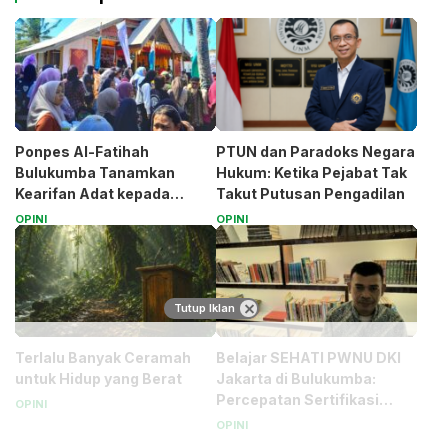
Ponpes Al-Fatihah
PTUN dan Paradoks Negara
Bulukumba Tanamkan
Hukum: Ketika Pejabat Tak
Kearifan Adat kepada
Takut Putusan Pengadilan
Santri (Bagian 1)
OPINI
OPINI
Tutup Iklan
Terlalu Banyak Ceramah
Belajar SEHATI PWNU DKI
untuk Hidup yang Berat
Jakarta di Bulukumba:
Percepatan Sertifikasi
OPINI
Halal Bagi UMK
OPINI