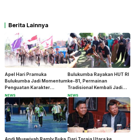
Berita Lainnya
Apel Hari Pramuka
Bulukumba Rayakan HUT RI
Bulukumba Jadi Momentum
ke-81, Permainan
Penguatan Karakter
Tradisional Kembali Jadi
Generasi Muda
Magnet
NEWS
NEWS
Andi Muawiyah Ramly Buka
Dari Toraja Utara ke