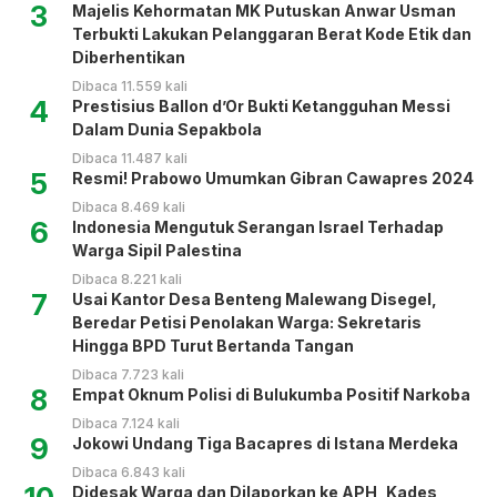
3
Majelis Kehormatan MK Putuskan Anwar Usman
Terbukti Lakukan Pelanggaran Berat Kode Etik dan
Diberhentikan
Dibaca 11.559 kali
4
Prestisius Ballon d’Or Bukti Ketangguhan Messi
Dalam Dunia Sepakbola
Dibaca 11.487 kali
5
Resmi! Prabowo Umumkan Gibran Cawapres 2024
Dibaca 8.469 kali
6
Indonesia Mengutuk Serangan Israel Terhadap
Warga Sipil Palestina
Dibaca 8.221 kali
7
Usai Kantor Desa Benteng Malewang Disegel,
Beredar Petisi Penolakan Warga: Sekretaris
Hingga BPD Turut Bertanda Tangan
Dibaca 7.723 kali
8
Empat Oknum Polisi di Bulukumba Positif Narkoba
Dibaca 7.124 kali
9
Jokowi Undang Tiga Bacapres di Istana Merdeka
Dibaca 6.843 kali
Didesak Warga dan Dilaporkan ke APH, Kades