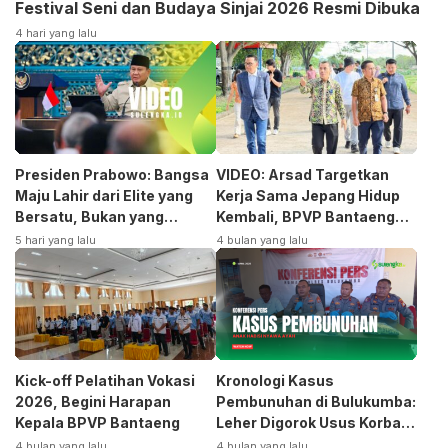
Festival Seni dan Budaya Sinjai 2026 Resmi Dibuka
4 hari yang lalu
Presiden Prabowo: Bangsa
VIDEO: Arsad Targetkan
Maju Lahir dari Elite yang
Kerja Sama Jepang Hidup
Bersatu, Bukan yang
Kembali, BPVP Bantaeng
Terpecah
Siap Bangkitkan Jurusan
5 hari yang lalu
4 bulan yang lalu
Otomotif
Kick-off Pelatihan Vokasi
Kronologi Kasus
2026, Begini Harapan
Pembunuhan di Bulukumba:
Kepala BPVP Bantaeng
Leher Digorok Usus Korban
Dikeluarkan
4 bulan yang lalu
4 bulan yang lalu