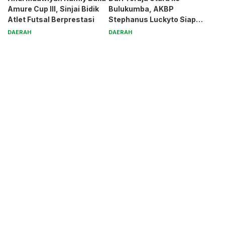
Amure Cup III, Sinjai Bidik
Bulukumba, AKBP
Atlet Futsal Berprestasi
Stephanus Luckyto Siap
Jaga Kamtibmas
DAERAH
DAERAH