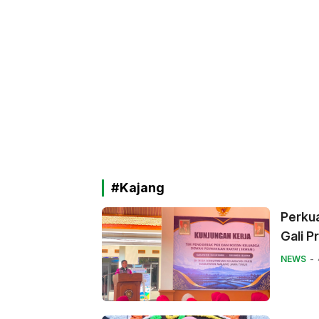
#Kajang
Perku
Gali P
NEWS