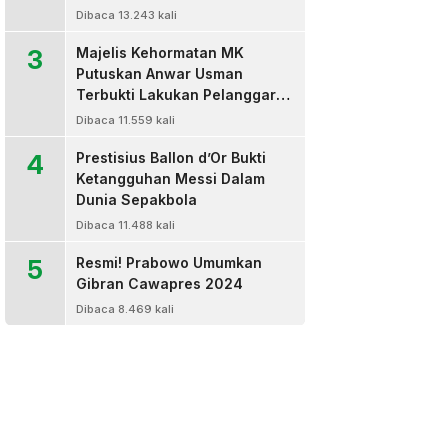
Dibaca 13.243 kali
3
Majelis Kehormatan MK
Putuskan Anwar Usman
Terbukti Lakukan Pelanggaran
Berat Kode Etik dan
Dibaca 11.559 kali
Diberhentikan
4
Prestisius Ballon d’Or Bukti
Ketangguhan Messi Dalam
Dunia Sepakbola
Dibaca 11.488 kali
5
Resmi! Prabowo Umumkan
Gibran Cawapres 2024
Dibaca 8.469 kali