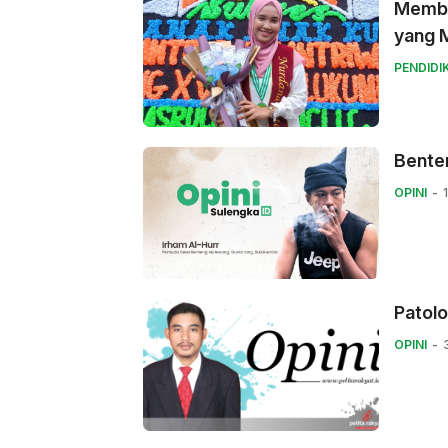
Memban
yang 
PENDIDI
Bente
OPINI
Patolo
OPINI