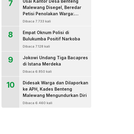
7
Usai Kantor Desa Benteng
Malewang Disegel, Beredar
Petisi Penolakan Warga:
Sekretaris Hingga BPD Turut
Dibaca 7.733 kali
Bertanda Tangan
8
Empat Oknum Polisi di
Bulukumba Positif Narkoba
Dibaca 7.128 kali
9
Jokowi Undang Tiga Bacapres
di Istana Merdeka
Dibaca 6.850 kali
10
Didesak Warga dan Dilaporkan
ke APH, Kades Benteng
Malewang Mengundurkan Diri
Dibaca 6.460 kali