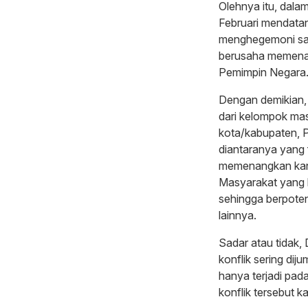
Olehnya itu, dala
Februari mendata
menghegemoni sat
berusaha memenan
Pemimpin Negara
Dengan demikian,
dari kelompok mas
kota/kabupaten, Pr
diantaranya yang 
memenangkan kand
Masyarakat yang 
sehingga berpote
lainnya.
Sadar atau tidak,
konflik sering dij
hanya terjadi pada
konflik tersebut k