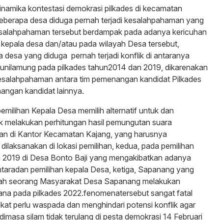
namika kontestasi demokrasi pilkades di kecamatan
beberapa desa diduga pernah terjadi kesalahpahaman yang
 kesalahpahaman tersebut berdampak pada adanya kericuhan
an kepala desa dan/atau pada wilayah Desa tersebut,
a desa yang diduga pernah terjadi konflik di antaranya
unilamung pada pilkades tahun2014 dan 2019, dikarenakan
salahpahaman antara tim pemenangan kandidat Pilkades
angan kandidat lainnya.
pemilihan Kepala Desa memilih alternatif untuk dan
 melakukan perhitungan hasil pemungutan suara
kan di Kantor Kecamatan Kajang, yang harusnya
dilaksanakan di lokasi pemilihan, kedua, pada pemilihan
n 2019 di Desa Bonto Baji yang mengakibatkan adanya
aradan pemilihan kepala Desa, ketiga, Sapanang yang
lah seorang Masyarakat Desa Sapanang melakukan
ana pada pilkades 2022.fenomenatersebut sangat fatal
at perlu waspada dan menghindari potensi konflik agar
dimasa silam tidak terulang di pesta demokrasi 14 Februari