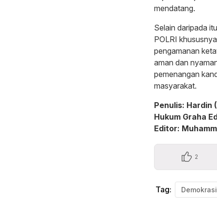
mendatang.
Selain daripada it
POLRI khususnya
pengamanan ketat
aman dan nyaman s
pemenangan kandid
masyarakat.
Penulis: Hardin
Hukum Graha Ed
Editor: Muhamm
2
Tag:
Demokrasi