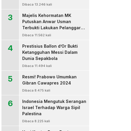
Dibaca 13.246 kali
3
Majelis Kehormatan MK
Putuskan Anwar Usman
Terbukti Lakukan Pelanggaran
Berat Kode Etik dan
Dibaca 11.562 kali
Diberhentikan
4
Prestisius Ballon d’Or Bukti
Ketangguhan Messi Dalam
Dunia Sepakbola
Dibaca 11.494 kali
5
Resmi! Prabowo Umumkan
Gibran Cawapres 2024
Dibaca 8.475 kali
6
Indonesia Mengutuk Serangan
Israel Terhadap Warga Sipil
Palestina
Dibaca 8.225 kali