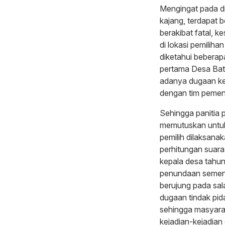
Mengingat pada di
kajang, terdapat 
berakibat fatal,
di lokasi pemilih
diketahui beberap
pertama Desa Bat
adanya dugaan ke
dengan tim pemen
Sehingga panitia 
memutuskan untuk
pemilih dilaksana
perhitungan suara 
kepala desa tahu
penundaan sement
berujung pada sa
dugaan tindak pid
sehingga masyarak
kejadian-kejadian 