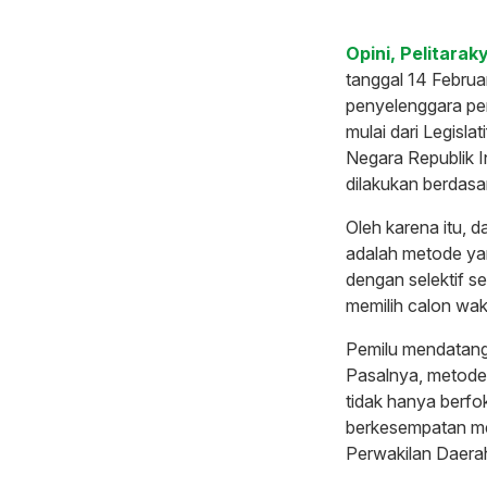
Opini, Pelitaraky
tanggal 14 Februa
penyelenggara pe
mulai dari Legisla
Negara Republik I
dilakukan berdasa
Oleh karena itu, 
adalah metode yan
dengan selektif s
memilih calon wak
Pemilu mendatang
Pasalnya, metode 
tidak hanya berfok
berkesempatan me
Perwakilan Daera