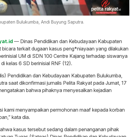
upaten Bulukumba, Andi Buyung Saputra.
yat.id
— Dinas Pendidikan dan Kebudayaan Kabupaten
bicara terkait dugaan kasus peng*niayaan yang dilakukan
erinisial UM di SDN 100 Centre Kajang terhadap siswanya
di kelas 6 SD berinisial RNF (12).
dis) Pendidikan dan Kebudayaan Kabupaten Bulukumba,
ra saat dikonfirmasi jurnalis Pelita Rakyat pada Jumat, 17
engatakan bahwa pihaknya menyesalkan kejadian
tusi kami menyampaikan permohonan maaf kepada korban
ban,” kata dia.
bahwa kasus tersebut sedang dalam penanganan pihak
Satuan Tugas (Satgas) Dinas Pendidikan dan Kebudayaan