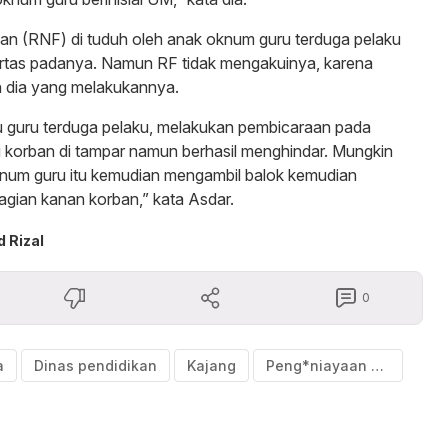
ban (RNF) di tuduh oleh anak oknum guru terduga pelaku
rtas padanya. Namun RF tidak mengakuinya, karena
 dia yang melakukannya.
u guru terduga pelaku, melakukan pembicaraan pada
tu korban di tampar namun berhasil menghindar. Mungkin
knum guru itu kemudian mengambil balok kemudian
agian kanan korban,” kata Asdar.
 Rizal
0
a
Dinas pendidikan
Kajang
Peng*niayaan anak