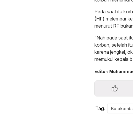
Pada saat itu kor
(HF) melempar ke
menurut RF bukan
“Nah pada saat it
korban, setelah i
karena jengkel, o
memukul kepala b
Editor: Muhammad
Tag:
Bulukumb