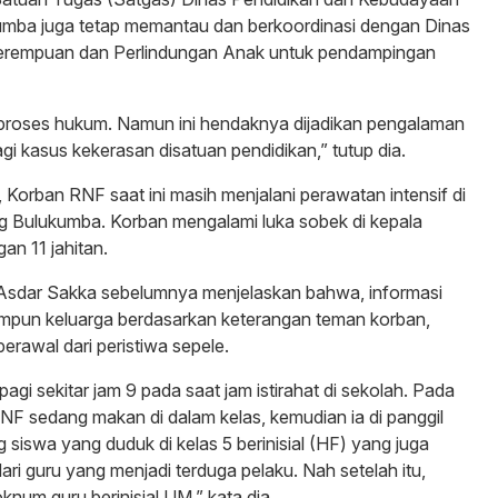
mba juga tetap memantau dan berkoordinasi dengan Dinas
rempuan dan Perlindungan Anak untuk pendampingan
 proses hukum. Namun ini hendaknya dijadikan pengalaman
 lagi kasus kekerasan disatuan pendidikan,” tutup dia.
, Korban RNF saat ini masih menjalani perawatan intensif di
 Bulukumba. Korban mengalami luka sobek di kepala
an 11 jahitan.
 Asdar Sakka sebelumnya menjelaskan bahwa, informasi
himpun keluarga berdasarkan keterangan teman korban,
berawal dari peristiwa sepele.
pagi sekitar jam 9 pada saat jam istirahat di sekolah. Pada
F sedang makan di dalam kelas, kemudian ia di panggil
 siswa yang duduk di kelas 5 berinisial (HF) yang juga
ri guru yang menjadi terduga pelaku. Nah setelah itu,
num guru berinisial UM,” kata dia.