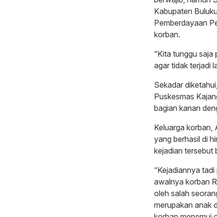
Kabupaten Buluku
Pemberdayaan Pe
korban.
“Kita tunggu saja
agar tidak terjadi
Sekadar diketahui
Puskesmas Kajang
bagian kanan deng
Keluarga korban,
yang berhasil di 
kejadian tersebut 
“Kejadiannya tadi 
awalnya korban RN
oleh salah seorang
merupakan anak da
korban menemui ok