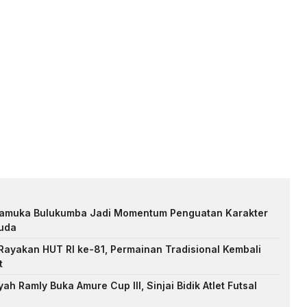
Pramuka Bulukumba Jadi Momentum Penguatan Karakter
uda
ayakan HUT RI ke-81, Permainan Tradisional Kembali
t
h Ramly Buka Amure Cup III, Sinjai Bidik Atlet Futsal