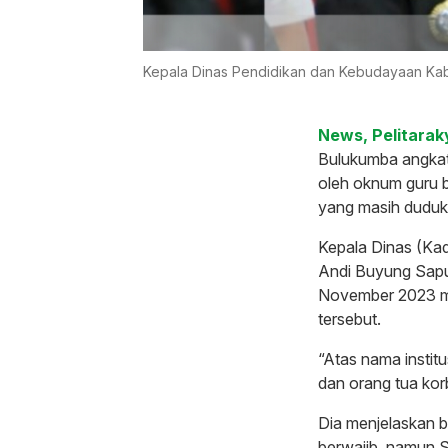
Kepala Dinas Pendidikan dan Kebudayaan Kab
News, Pelitarak
Bulukumba angkat 
oleh oknum guru b
yang masih duduk 
Kepala Dinas (Ka
Andi Buyung Saput
November 2023 m
tersebut.
“Atas nama insti
dan orang tua kor
Dia menjelaskan 
berwajib, namun 