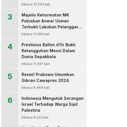
Dibaca 13.242 kali
3
Majelis Kehormatan MK
Putuskan Anwar Usman
Terbukti Lakukan Pelanggaran
Berat Kode Etik dan
Dibaca 11.559 kali
Diberhentikan
4
Prestisius Ballon d’Or Bukti
Ketangguhan Messi Dalam
Dunia Sepakbola
Dibaca 11.487 kali
5
Resmi! Prabowo Umumkan
Gibran Cawapres 2024
Dibaca 8.469 kali
6
Indonesia Mengutuk Serangan
Israel Terhadap Warga Sipil
Palestina
Dibaca 8.222 kali