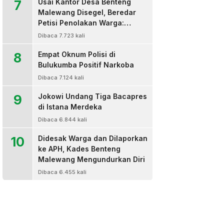
7
Usai Kantor Desa Benteng
Malewang Disegel, Beredar
Petisi Penolakan Warga:
Sekretaris Hingga BPD Turut
Dibaca 7.723 kali
Bertanda Tangan
8
Empat Oknum Polisi di
Bulukumba Positif Narkoba
Dibaca 7.124 kali
9
Jokowi Undang Tiga Bacapres
di Istana Merdeka
Dibaca 6.844 kali
10
Didesak Warga dan Dilaporkan
ke APH, Kades Benteng
Malewang Mengundurkan Diri
Dibaca 6.455 kali