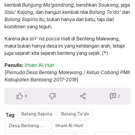
kembali
Bungung Ma’gandrang,
bersihkan
Saukang,
jaga
Salu’ Kajang,
dan bangun kembali nilai
Balang To’do’
dan
Balang Sapiria
itu, bukan hanya dari batu, tapi dari
komitmen yang teguh.
Karena jika
siri’ na pacce
mati di Benteng Malewang,
maka bukan hanya desa ini yang kehilangan arah, tetapi
juga sejarah kita sejarah benteng yang sejati. (*)
Penulis:
Irham Al-Hurr
[
Pemuda Desa Benteng Malewang / Ketua Cabang PMII
Kabupaten Bantaeng 2017-2018
]
8
2
Balang Sapiria
Balang To'do
Tag:
Desa Benteng Malewang
Irham Al-Hurr