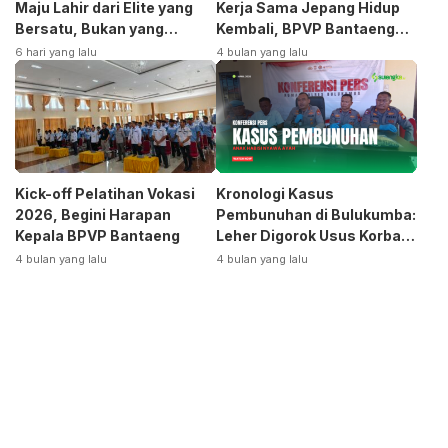
Maju Lahir dari Elite yang
Kerja Sama Jepang Hidup
Bersatu, Bukan yang
Kembali, BPVP Bantaeng
Terpecah
Siap Bangkitkan Jurusan
6 hari yang lalu
4 bulan yang lalu
Otomotif
Kick-off Pelatihan Vokasi
Kronologi Kasus
2026, Begini Harapan
Pembunuhan di Bulukumba:
Kepala BPVP Bantaeng
Leher Digorok Usus Korban
Dikeluarkan
4 bulan yang lalu
4 bulan yang lalu