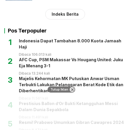
Indeks Berita
Pos Terpopuler
1
Indonesia Dapat Tambahan 8.000 Kuota Jamaah
Haji
Dibaca 106.013 kali
2
AFC Cup, PSM Makassar Vs Hougang United: Juku
Eja Menang 3-1
Dibaca 13.244 kali
3
Majelis Kehormatan MK Putuskan Anwar Usman
Terbukti Lakukan Pelanggaran Berat Kode Etik dan
Tutup Iklan
Diberhentikan
Dibaca 11.561 kali
4
Prestisius Ballon d’Or Bukti Ketangguhan Messi
Dalam Dunia Sepakbola
Dibaca 11.491 kali
5
Resmi! Prabowo Umumkan Gibran Cawapres 2024
Dibaca 8.471 kali