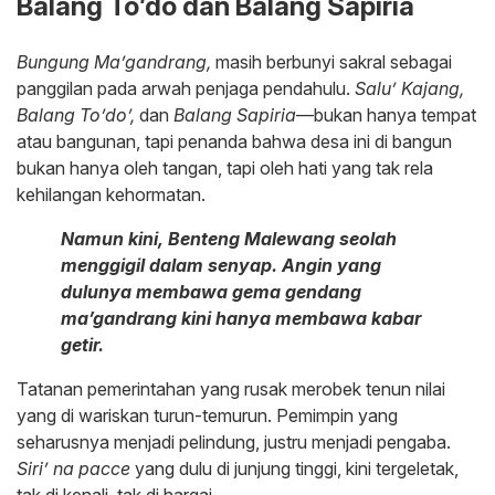
Balang To’do dan Balang Sapiria
Bungung Ma’gandrang,
masih berbunyi sakral sebagai
panggilan pada arwah penjaga pendahulu.
Salu’ Kajang,
Balang To’do’,
dan
Balang Sapiria
—bukan hanya tempat
atau bangunan, tapi penanda bahwa desa ini di bangun
bukan hanya oleh tangan, tapi oleh hati yang tak rela
kehilangan kehormatan.
Namun kini, Benteng Malewang seolah
menggigil dalam senyap. Angin yang
dulunya membawa gema gendang
ma’gandrang kini hanya membawa kabar
getir.
Tatanan pemerintahan yang rusak merobek tenun nilai
yang di wariskan turun-temurun. Pemimpin yang
seharusnya menjadi pelindung, justru menjadi pengaba.
Siri’ na pacce
yang dulu di junjung tinggi, kini tergeletak,
tak di kenali, tak di hargai.