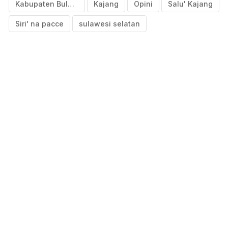
Kabupaten Bulukumba
Kajang
Opini
Salu' Kajang
Siri' na pacce
sulawesi selatan