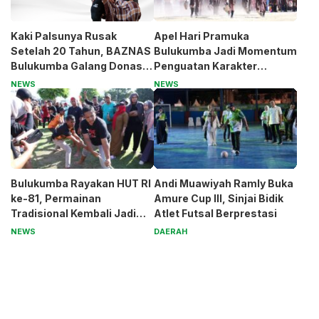
Kaki Palsunya Rusak
Apel Hari Pramuka
Setelah 20 Tahun, BAZNAS
Bulukumba Jadi Momentum
Bulukumba Galang Donasi
Penguatan Karakter
untuk Pak Pardi
Generasi Muda
NEWS
NEWS
Bulukumba Rayakan HUT RI
Andi Muawiyah Ramly Buka
ke-81, Permainan
Amure Cup III, Sinjai Bidik
Tradisional Kembali Jadi
Atlet Futsal Berprestasi
Magnet
NEWS
DAERAH