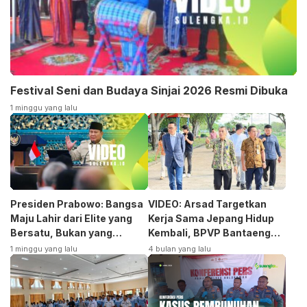
Festival Seni dan Budaya Sinjai 2026 Resmi Dibuka
1 minggu yang lalu
Presiden Prabowo: Bangsa
VIDEO: Arsad Targetkan
Maju Lahir dari Elite yang
Kerja Sama Jepang Hidup
Bersatu, Bukan yang
Kembali, BPVP Bantaeng
Terpecah
Siap Bangkitkan Jurusan
1 minggu yang lalu
4 bulan yang lalu
Otomotif