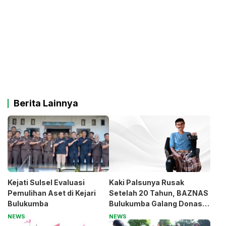
Berita Lainnya
Kejati Sulsel Evaluasi
Kaki Palsunya Rusak
Pemulihan Aset di Kejari
Setelah 20 Tahun, BAZNAS
Bulukumba
Bulukumba Galang Donasi
untuk Pak Pardi
NEWS
NEWS