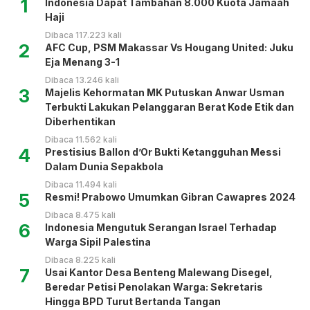
1
Indonesia Dapat Tambahan 8.000 Kuota Jamaah
Haji
Dibaca 117.223 kali
2
AFC Cup, PSM Makassar Vs Hougang United: Juku
Eja Menang 3-1
Dibaca 13.246 kali
3
Majelis Kehormatan MK Putuskan Anwar Usman
Terbukti Lakukan Pelanggaran Berat Kode Etik dan
Diberhentikan
Dibaca 11.562 kali
4
Prestisius Ballon d’Or Bukti Ketangguhan Messi
Dalam Dunia Sepakbola
Dibaca 11.494 kali
5
Resmi! Prabowo Umumkan Gibran Cawapres 2024
Dibaca 8.475 kali
6
Indonesia Mengutuk Serangan Israel Terhadap
Warga Sipil Palestina
Dibaca 8.225 kali
7
Usai Kantor Desa Benteng Malewang Disegel,
Beredar Petisi Penolakan Warga: Sekretaris
Hingga BPD Turut Bertanda Tangan