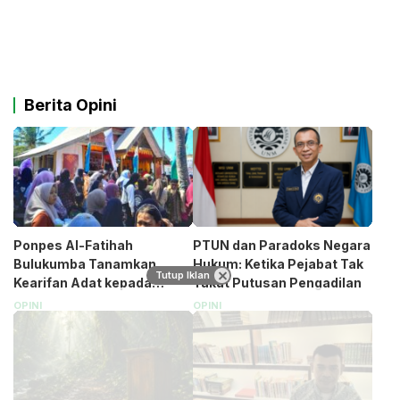
Berita Opini
Ponpes Al-Fatihah
PTUN dan Paradoks Negara
Bulukumba Tanamkan
Hukum: Ketika Pejabat Tak
Tutup Iklan
Kearifan Adat kepada
Takut Putusan Pengadilan
Santri (Bagian 1)
OPINI
OPINI