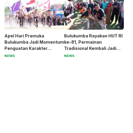
Apel Hari Pramuka
Bulukumba Rayakan HUT RI
Bulukumba Jadi Momentum
ke-81, Permainan
Penguatan Karakter
Tradisional Kembali Jadi
Generasi Muda
Magnet
NEWS
NEWS