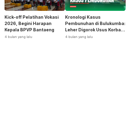
Kick-off Pelatihan Vokasi
Kronologi Kasus
2026, Begini Harapan
Pembunuhan di Bulukumba:
Kepala BPVP Bantaeng
Leher Digorok Usus Korban
Dikeluarkan
4 bulan yang lalu
4 bulan yang lalu