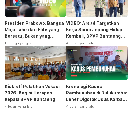
Presiden Prabowo: Bangsa
VIDEO: Arsad Targetkan
Maju Lahir dari Elite yang
Kerja Sama Jepang Hidup
Bersatu, Bukan yang
Kembali, BPVP Bantaeng
Terpecah
Siap Bangkitkan Jurusan
1 minggu yang lalu
4 bulan yang lalu
Otomotif
Kick-off Pelatihan Vokasi
Kronologi Kasus
2026, Begini Harapan
Pembunuhan di Bulukumba:
Kepala BPVP Bantaeng
Leher Digorok Usus Korban
Dikeluarkan
4 bulan yang lalu
4 bulan yang lalu