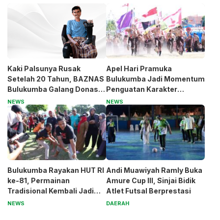
Kaki Palsunya Rusak
Apel Hari Pramuka
Setelah 20 Tahun, BAZNAS
Bulukumba Jadi Momentum
Bulukumba Galang Donasi
Penguatan Karakter
untuk Pak Pardi
Generasi Muda
NEWS
NEWS
Bulukumba Rayakan HUT RI
Andi Muawiyah Ramly Buka
ke-81, Permainan
Amure Cup III, Sinjai Bidik
Tradisional Kembali Jadi
Atlet Futsal Berprestasi
Magnet
NEWS
DAERAH