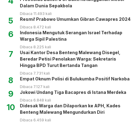
4
Dalam Dunia Sepakbola
Dibaca 11.493 kali
5
Resmi! Prabowo Umumkan Gibran Cawapres 2024
Dibaca 8.472 kali
6
Indonesia Mengutuk Serangan Israel Terhadap
Warga Sipil Palestina
Dibaca 8.225 kali
7
Usai Kantor Desa Benteng Malewang Disegel,
Beredar Petisi Penolakan Warga: Sekretaris
Hingga BPD Turut Bertanda Tangan
Dibaca 7.731 kali
8
Empat Oknum Polisi di Bulukumba Positif Narkoba
Dibaca 7.127 kali
9
Jokowi Undang Tiga Bacapres di Istana Merdeka
Dibaca 6.848 kali
10
Didesak Warga dan Dilaporkan ke APH, Kades
Benteng Malewang Mengundurkan Diri
Dibaca 6.459 kali