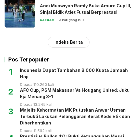
Andi Muawiyah Ramly Buka Amure Cup III,
Sinjai Bidik Atlet Futsal Berprestasi
DAERAH
3 hari yang lalu
Indeks Berita
Pos Terpopuler
1
Indonesia Dapat Tambahan 8.000 Kuota Jamaah
Haji
Dibaca 110.260 kali
2
AFC Cup, PSM Makassar Vs Hougang United: Juku
Eja Menang 3-1
Dibaca 13.245 kali
3
Majelis Kehormatan MK Putuskan Anwar Usman
Terbukti Lakukan Pelanggaran Berat Kode Etik dan
Diberhentikan
Dibaca 11.562 kali
Prestisius Ballon d’Or Bukti Ketangguhan Messi