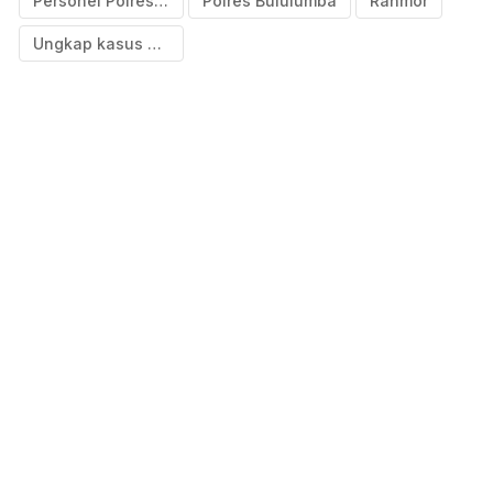
Personel Polres Bulukumba dapat penghargaan
Polres Bululumba
Ranmor
Ungkap kasus pencurian