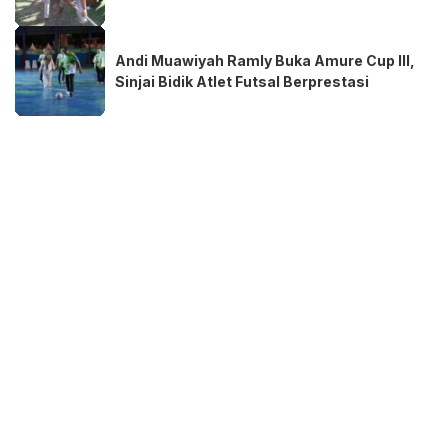
Andi Muawiyah Ramly Buka Amure Cup III,
Sinjai Bidik Atlet Futsal Berprestasi