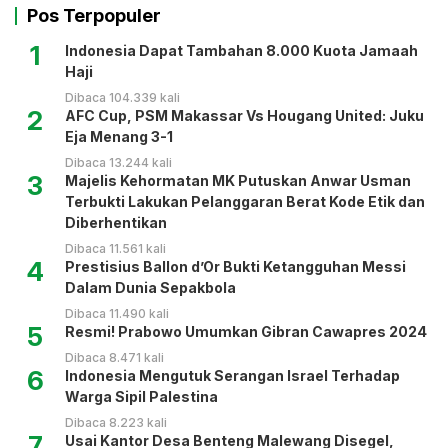
Pos Terpopuler
1
Indonesia Dapat Tambahan 8.000 Kuota Jamaah
Haji
Dibaca 104.339 kali
2
AFC Cup, PSM Makassar Vs Hougang United: Juku
Eja Menang 3-1
Dibaca 13.244 kali
3
Majelis Kehormatan MK Putuskan Anwar Usman
Terbukti Lakukan Pelanggaran Berat Kode Etik dan
Diberhentikan
Dibaca 11.561 kali
4
Prestisius Ballon d’Or Bukti Ketangguhan Messi
Dalam Dunia Sepakbola
Dibaca 11.490 kali
5
Resmi! Prabowo Umumkan Gibran Cawapres 2024
Dibaca 8.471 kali
6
Indonesia Mengutuk Serangan Israel Terhadap
Warga Sipil Palestina
Dibaca 8.223 kali
7
Usai Kantor Desa Benteng Malewang Disegel,