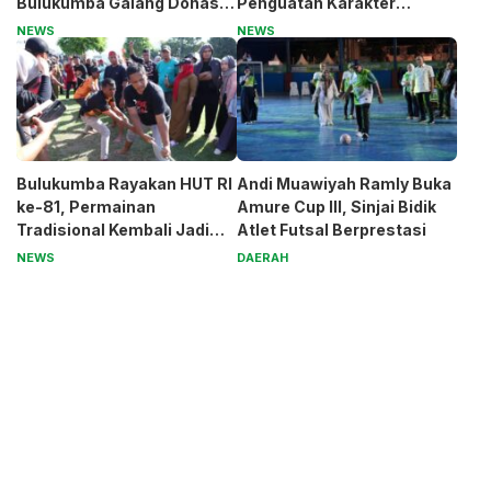
Bulukumba Galang Donasi
Penguatan Karakter
untuk Pak Pardi
Generasi Muda
NEWS
NEWS
Bulukumba Rayakan HUT RI
Andi Muawiyah Ramly Buka
ke-81, Permainan
Amure Cup III, Sinjai Bidik
Tradisional Kembali Jadi
Atlet Futsal Berprestasi
Magnet
NEWS
DAERAH