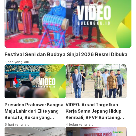
Festival Seni dan Budaya Sinjai 2026 Resmi Dibuka
5 hari yang lalu
Presiden Prabowo: Bangsa
VIDEO: Arsad Targetkan
Maju Lahir dari Elite yang
Kerja Sama Jepang Hidup
Bersatu, Bukan yang
Kembali, BPVP Bantaeng
Terpecah
Siap Bangkitkan Jurusan
6 hari yang lalu
4 bulan yang lalu
Otomotif