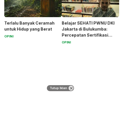
Terlalu Banyak Ceramah
Belajar SEHATI PWNU DKI
untuk Hidup yang Berat
Jakarta di Bulukumba:
Percepatan Sertifikasi
OPINI
Halal Bagi UMK
OPINI
Tutup Iklan