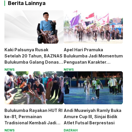
Berita Lainnya
Kaki Palsunya Rusak
Apel Hari Pramuka
Setelah 20 Tahun, BAZNAS
Bulukumba Jadi Momentum
Bulukumba Galang Donasi
Penguatan Karakter
untuk Pak Pardi
Generasi Muda
NEWS
NEWS
Bulukumba Rayakan HUT RI
Andi Muawiyah Ramly Buka
ke-81, Permainan
Amure Cup III, Sinjai Bidik
Tradisional Kembali Jadi
Atlet Futsal Berprestasi
Magnet
NEWS
DAERAH