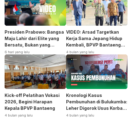
Presiden Prabowo: Bangsa
VIDEO: Arsad Targetkan
Maju Lahir dari Elite yang
Kerja Sama Jepang Hidup
Bersatu, Bukan yang
Kembali, BPVP Bantaeng
Terpecah
Siap Bangkitkan Jurusan
6 hari yang lalu
4 bulan yang lalu
Otomotif
Kick-off Pelatihan Vokasi
Kronologi Kasus
2026, Begini Harapan
Pembunuhan di Bulukumba:
Kepala BPVP Bantaeng
Leher Digorok Usus Korban
Dikeluarkan
4 bulan yang lalu
4 bulan yang lalu