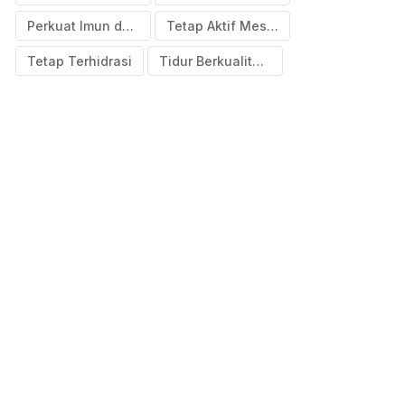
Perkuat Imun dengan Makanan Bergizi
Tetap Aktif Meski Cuaca Tak Menentu
Tetap Terhidrasi
Tidur Berkualitas Adalah Kunci