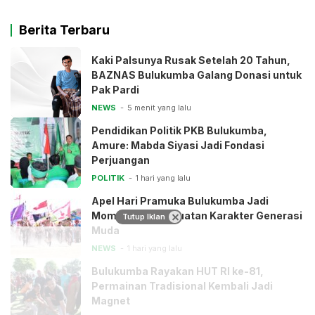
Berita Terbaru
Kaki Palsunya Rusak Setelah 20 Tahun,
BAZNAS Bulukumba Galang Donasi untuk
Pak Pardi
NEWS
5 menit yang lalu
Pendidikan Politik PKB Bulukumba,
Amure: Mabda Siyasi Jadi Fondasi
Perjuangan
POLITIK
1 hari yang lalu
Apel Hari Pramuka Bulukumba Jadi
Momentum Penguatan Karakter Generasi
Tutup Iklan
Muda
NEWS
1 hari yang lalu
Bulukumba Rayakan HUT RI ke-81,
Permainan Tradisional Kembali Jadi
Magnet