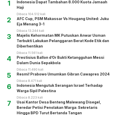
1
Indonesia Dapat Tambahan 8.000 Kuota Jamaah
Haji
Dibaca 104.512 kali
2
AFC Cup, PSM Makassar Vs Hougang United: Juku
Eja Menang 3-1
Dibaca 13.244 kali
3
Majelis Kehormatan MK Putuskan Anwar Usman
Terbukti Lakukan Pelanggaran Berat Kode Etik dan
Diberhentikan
Dibaca 11.561 kali
4
Prestisius Ballon d’Or Bukti Ketangguhan Messi
Dalam Dunia Sepakbola
Dibaca 11.490 kali
5
Resmi! Prabowo Umumkan Gibran Cawapres 2024
Dibaca 8.471 kali
6
Indonesia Mengutuk Serangan Israel Terhadap
Warga Sipil Palestina
Dibaca 8.223 kali
7
Usai Kantor Desa Benteng Malewang Disegel,
Beredar Petisi Penolakan Warga: Sekretaris
Hingga BPD Turut Bertanda Tangan