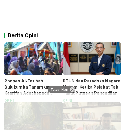
Berita Opini
Ponpes Al-Fatihah
PTUN dan Paradoks Negara
Bulukumba Tanamkan
Hukum: Ketika Pejabat Tak
Tutup Iklan
Kearifan Adat kepada
Takut Putusan Pengadilan
Santri (Bagian 1)
OPINI
OPINI