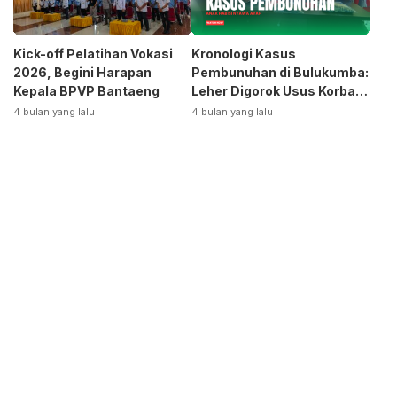
Kick-off Pelatihan Vokasi
Kronologi Kasus
2026, Begini Harapan
Pembunuhan di Bulukumba:
Kepala BPVP Bantaeng
Leher Digorok Usus Korban
Dikeluarkan
4 bulan yang lalu
4 bulan yang lalu