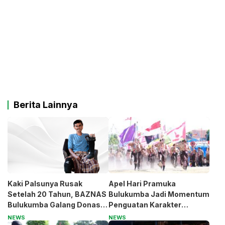
Berita Lainnya
Kaki Palsunya Rusak
Apel Hari Pramuka
Setelah 20 Tahun, BAZNAS
Bulukumba Jadi Momentum
Bulukumba Galang Donasi
Penguatan Karakter
untuk Pak Pardi
Generasi Muda
NEWS
NEWS