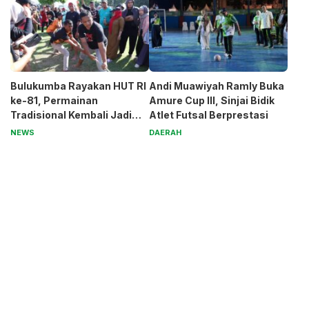
Bulukumba Rayakan HUT RI
Andi Muawiyah Ramly Buka
ke-81, Permainan
Amure Cup III, Sinjai Bidik
Tradisional Kembali Jadi
Atlet Futsal Berprestasi
Magnet
NEWS
DAERAH