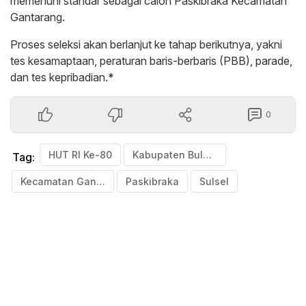
memenuhi standar sebagai calon Paskibraka Kecamatan
Gantarang.
Proses seleksi akan berlanjut ke tahap berikutnya, yakni
tes kesamaptaan, peraturan baris-berbaris (PBB), parade,
dan tes kepribadian.*
0
HUT RI Ke-80
Kabupaten Bulukumba
Tag:
Kecamatan Gantarang
Paskibraka
Sulsel