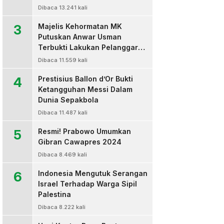
Dibaca 13.241 kali
3
Majelis Kehormatan MK
Putuskan Anwar Usman
Terbukti Lakukan Pelanggaran
Berat Kode Etik dan
Dibaca 11.559 kali
Diberhentikan
4
Prestisius Ballon d’Or Bukti
Ketangguhan Messi Dalam
Dunia Sepakbola
Dibaca 11.487 kali
5
Resmi! Prabowo Umumkan
Gibran Cawapres 2024
Dibaca 8.469 kali
6
Indonesia Mengutuk Serangan
Israel Terhadap Warga Sipil
Palestina
Dibaca 8.222 kali