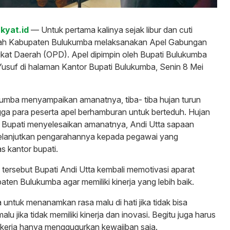
akyat.id
— Untuk pertama kalinya sejak libur dan cuti
tah Kabupaten Bulukumba melaksanakan Apel Gabungan
kat Daerah (OPD). Apel dipimpin oleh Bupati Bulukumba
Yusuf di halaman Kantor Bupati Bulukumba, Senin 8 Mei
kumba menyampaikan amanatnya, tiba- tiba hujan turun
ga para peserta apel berhamburan untuk berteduh. Hujan
i Bupati menyelesaikan amanatnya, Andi Utta sapaan
elanjutkan pengarahannya kepada pegawai yang
s kantor bupati.
ersebut Bupati Andi Utta kembali memotivasi aparat
ten Bulukumba agar memiliki kinerja yang lebih baik.
 untuk menanamkan rasa malu di hati jika tidak bisa
alu jika tidak memiliki kinerja dan inovasi. Begitu juga harus
ekerja hanya menggugurkan kewajiban saja.