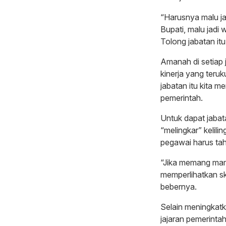
“Harusnya malu jad
Bupati, malu jadi w
Tolong jabatan it
Amanah di setiap j
kinerja yang ter
jabatan itu kita 
pemerintah.
Untuk dapat jabat
“melingkar” kelil
pegawai harus tah
“Jika memang mamp
memperlihatkan sk
bebernya.
Selain meningkatk
jajaran pemerinta