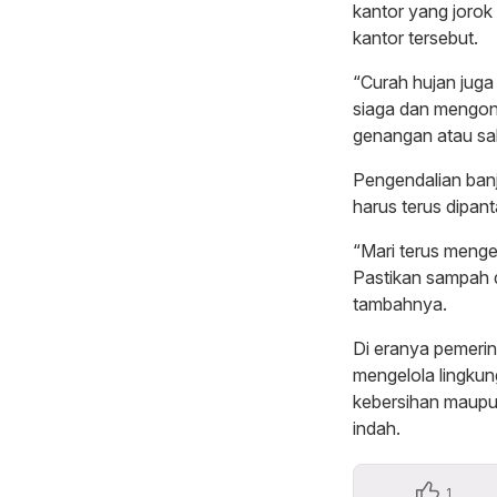
kantor yang jorok
kantor tersebut.
“Curah hujan juga
siaga dan mengon
genangan atau sa
Pengendalian banj
harus terus dipant
“Mari terus menge
Pastikan sampah d
tambahnya.
Di eranya pemeri
mengelola lingkun
kebersihan maupun
indah.
1