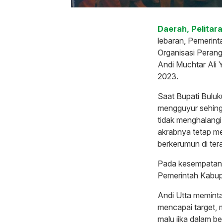
Daerah, Pelitar
lebaran, Pemerin
Organisasi Perang
Andi Muchtar Ali 
2023.
Saat Bupati Bulu
mengguyur sehing
tidak menghalang
akrabnya tetap m
berkerumun di tera
Pada kesempatan t
Pemerintah Kabupa
Andi Utta meminta
mencapai target, m
malu jika dalam b