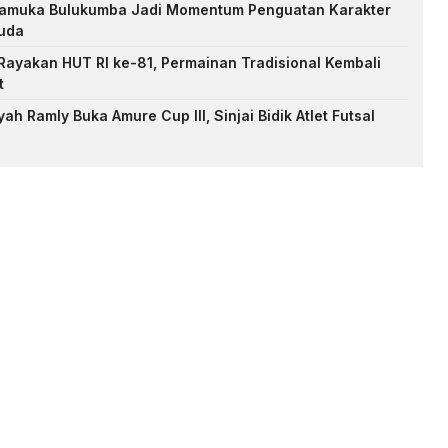
Pramuka Bulukumba Jadi Momentum Penguatan Karakter
uda
ayakan HUT RI ke-81, Permainan Tradisional Kembali
t
h Ramly Buka Amure Cup III, Sinjai Bidik Atlet Futsal