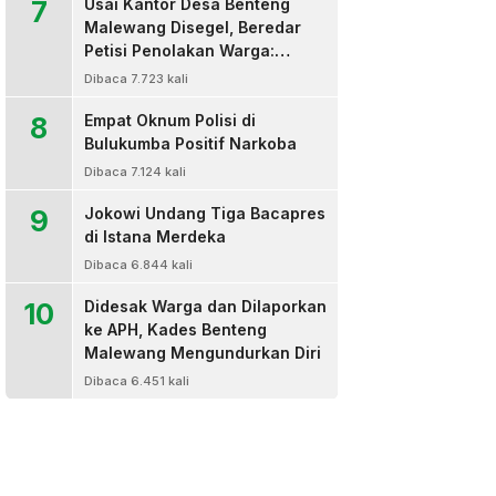
7
Usai Kantor Desa Benteng
Malewang Disegel, Beredar
Petisi Penolakan Warga:
Sekretaris Hingga BPD Turut
Dibaca 7.723 kali
Bertanda Tangan
8
Empat Oknum Polisi di
Bulukumba Positif Narkoba
Dibaca 7.124 kali
9
Jokowi Undang Tiga Bacapres
di Istana Merdeka
Dibaca 6.844 kali
10
Didesak Warga dan Dilaporkan
ke APH, Kades Benteng
Malewang Mengundurkan Diri
Dibaca 6.451 kali