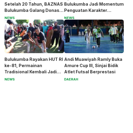
Setelah 20 Tahun, BAZNAS
Bulukumba Jadi Momentum
Bulukumba Galang Donasi
Penguatan Karakter
untuk Pak Pardi
Generasi Muda
NEWS
NEWS
Bulukumba Rayakan HUT RI
Andi Muawiyah Ramly Buka
ke-81, Permainan
Amure Cup III, Sinjai Bidik
Tradisional Kembali Jadi
Atlet Futsal Berprestasi
Magnet
NEWS
DAERAH