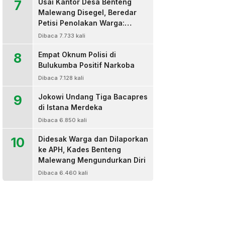
7
Usai Kantor Desa Benteng
Malewang Disegel, Beredar
Petisi Penolakan Warga:
Sekretaris Hingga BPD Turut
Dibaca 7.733 kali
Bertanda Tangan
8
Empat Oknum Polisi di
Bulukumba Positif Narkoba
Dibaca 7.128 kali
9
Jokowi Undang Tiga Bacapres
di Istana Merdeka
Dibaca 6.850 kali
10
Didesak Warga dan Dilaporkan
ke APH, Kades Benteng
Malewang Mengundurkan Diri
Dibaca 6.460 kali