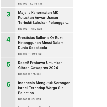
Dibaca 13.246 kali
3
Majelis Kehormatan MK
Putuskan Anwar Usman
Terbukti Lakukan Pelanggaran
Berat Kode Etik dan
Dibaca 11.562 kali
Diberhentikan
4
Prestisius Ballon d’Or Bukti
Ketangguhan Messi Dalam
Dunia Sepakbola
Dibaca 11.494 kali
5
Resmi! Prabowo Umumkan
Gibran Cawapres 2024
Dibaca 8.475 kali
6
Indonesia Mengutuk Serangan
Israel Terhadap Warga Sipil
Palestina
Dibaca 8.225 kali