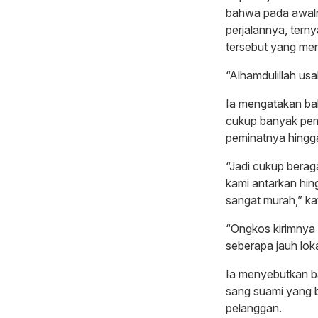
bahwa pada awal
perjalannya, tern
tersebut yang me
“Alhamdulillah usa
Ia mengatakan bah
cukup banyak pemi
peminatnya hingg
“Jadi cukup bera
kami antarkan hin
sangat murah,” kat
“Ongkos kirimnya 
seberapa jauh lok
Ia menyebutkan ba
sang suami yang 
pelanggan.