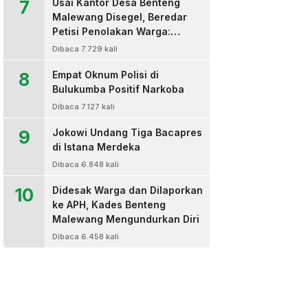
7
Usai Kantor Desa Benteng
Malewang Disegel, Beredar
Petisi Penolakan Warga:
Sekretaris Hingga BPD Turut
Dibaca 7.729 kali
Bertanda Tangan
8
Empat Oknum Polisi di
Bulukumba Positif Narkoba
Dibaca 7.127 kali
9
Jokowi Undang Tiga Bacapres
di Istana Merdeka
Dibaca 6.848 kali
10
Didesak Warga dan Dilaporkan
ke APH, Kades Benteng
Malewang Mengundurkan Diri
Dibaca 6.458 kali