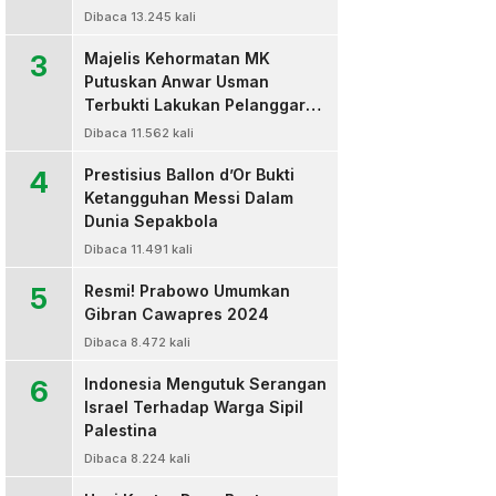
Dibaca 13.245 kali
3
Majelis Kehormatan MK
Putuskan Anwar Usman
Terbukti Lakukan Pelanggaran
Berat Kode Etik dan
Dibaca 11.562 kali
Diberhentikan
4
Prestisius Ballon d’Or Bukti
Ketangguhan Messi Dalam
Dunia Sepakbola
Dibaca 11.491 kali
5
Resmi! Prabowo Umumkan
Gibran Cawapres 2024
Dibaca 8.472 kali
6
Indonesia Mengutuk Serangan
Israel Terhadap Warga Sipil
Palestina
Dibaca 8.224 kali