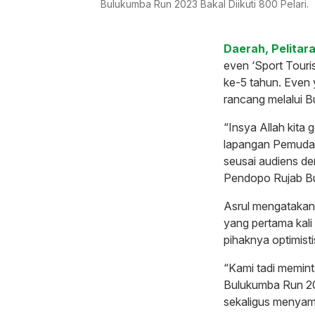
Bulukumba Run 2023 Bakal Diikuti 800 Pelari.
Daerah, Pelitara
even ‘Sport Tour
ke-5 tahun. Even 
rancang melalui 
“Insya Allah kita
lapangan Pemuda 
seusai audiens de
Pendopo Rujab Bu
Asrul mengatakan
yang pertama kali
pihaknya optimisti
“Kami tadi memin
Bulukumba Run 202
sekaligus menyam