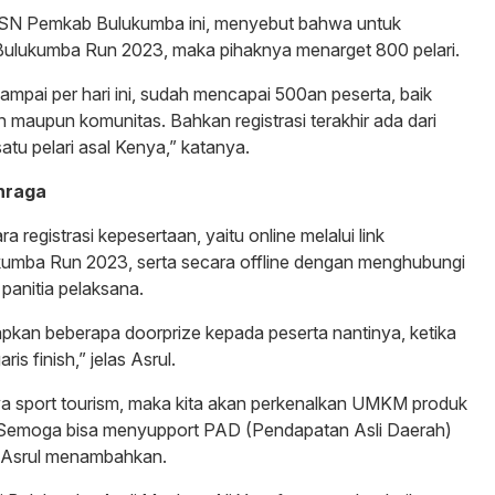
ASN Pemkab Bulukumba ini, menyebut bahwa untuk
lukumba Run 2023, maka pihaknya menarget 800 pelari.
sampai per hari ini, sudah mencapai 500an peserta, baik
 maupun komunitas. Bahkan registrasi terakhir ada dari
 satu pelari asal Kenya,” katanya.
hraga
 registrasi kepesertaan, yaitu online melalui link
kumba Run 2023, serta secara offline dengan menghubungi
anitia pelaksana.
iapkan beberapa doorprize kepada peserta nantinya, ketika
is finish,” jelas Asrul.
nya sport tourism, maka kita akan perkenalkan UMKM produk
 Semoga bisa menyupport PAD (Pendapatan Asli Daerah)
s Asrul menambahkan.