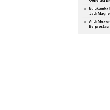
Generasi M
Bulukumba R
Jadi Magne
Andi Muawiya
Berprestasi