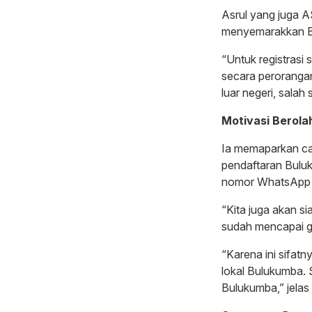
Asrul yang juga 
menyemarakkan Bu
“Untuk registrasi 
secara perorangan
luar negeri, salah
Motivasi Berola
Ia memaparkan cara
pendaftaran Bulu
nomor WhatsApp p
“Kita juga akan s
sudah mencapai gar
“Karena ini sifat
lokal Bulukumba.
Bulukumba,” jela