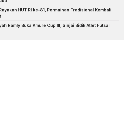
uda
ayakan HUT RI ke-81, Permainan Tradisional Kembali
t
h Ramly Buka Amure Cup III, Sinjai Bidik Atlet Futsal