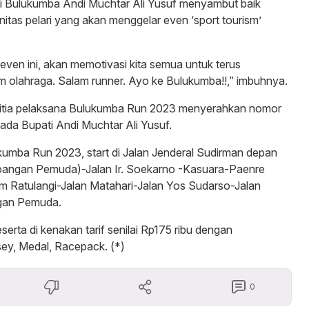
i Bulukumba Andi Muchtar Ali Yusuf menyambut baik
tas pelari yang akan menggelar even ‘sport tourism’
en ini, akan memotivasi kita semua untuk terus
m olahraga. Salam runner. Ayo ke Bulukumba!!,” imbuhnya.
nitia pelaksana Bulukumba Run 2023 menyerahkan nomor
ada Bupati Andi Muchtar Ali Yusuf.
umba Run 2023, start di Jalan Jenderal Sudirman depan
apangan Pemuda)-Jalan Ir. Soekarno -Kasuara-Paenre
 Ratulangi-Jalan Matahari-Jalan Yos Sudarso-Jalan
gan Pemuda.
eserta di kenakan tarif senilai Rp175 ribu dengan
ey, Medal, Racepack. (*)
0