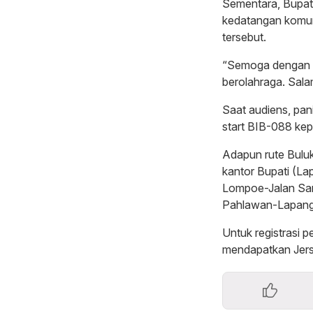
Sementara, Bupat
kedatangan komuni
tersebut.
“Semoga dengan ev
berolahraga. Sala
Saat audiens, pa
start BIB-088 kep
Adapun rute Buluk
kantor Bupati (L
Lompoe-Jalan Sam
Pahlawan-Lapan
Untuk registrasi p
mendapatkan Jers