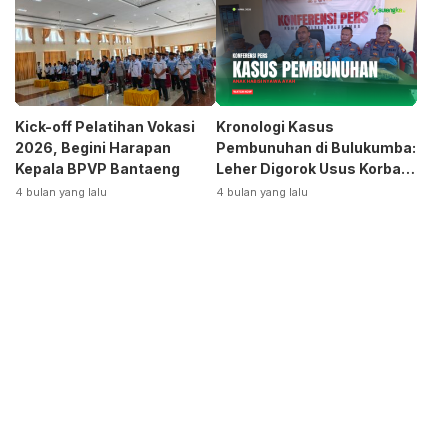
Otomotif
Kick-off Pelatihan Vokasi
Kronologi Kasus
2026, Begini Harapan
Pembunuhan di Bulukumba:
Kepala BPVP Bantaeng
Leher Digorok Usus Korban
Dikeluarkan
4 bulan yang lalu
4 bulan yang lalu