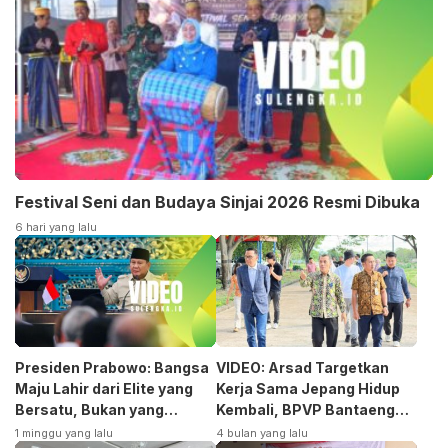
Festival Seni dan Budaya Sinjai 2026 Resmi Dibuka
6 hari yang lalu
Presiden Prabowo: Bangsa
VIDEO: Arsad Targetkan
Maju Lahir dari Elite yang
Kerja Sama Jepang Hidup
Bersatu, Bukan yang
Kembali, BPVP Bantaeng
Terpecah
Siap Bangkitkan Jurusan
1 minggu yang lalu
4 bulan yang lalu