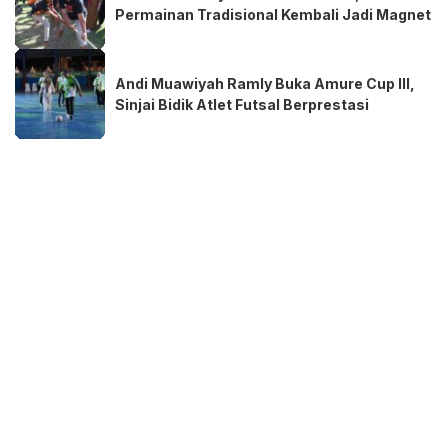
Permainan Tradisional Kembali Jadi Magnet
Andi Muawiyah Ramly Buka Amure Cup III,
Sinjai Bidik Atlet Futsal Berprestasi