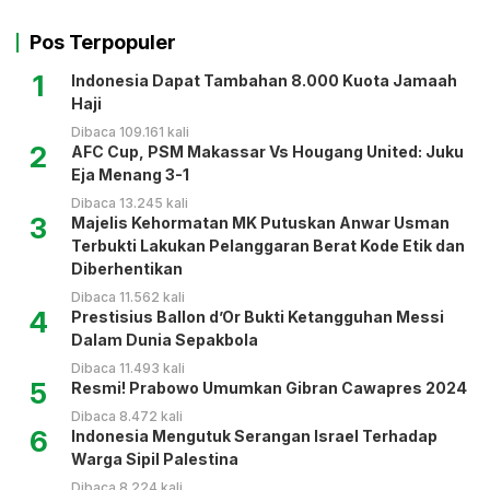
Pos Terpopuler
1
Indonesia Dapat Tambahan 8.000 Kuota Jamaah
Haji
Dibaca 109.161 kali
2
AFC Cup, PSM Makassar Vs Hougang United: Juku
Eja Menang 3-1
Dibaca 13.245 kali
3
Majelis Kehormatan MK Putuskan Anwar Usman
Terbukti Lakukan Pelanggaran Berat Kode Etik dan
Diberhentikan
Dibaca 11.562 kali
4
Prestisius Ballon d’Or Bukti Ketangguhan Messi
Dalam Dunia Sepakbola
Dibaca 11.493 kali
5
Resmi! Prabowo Umumkan Gibran Cawapres 2024
Dibaca 8.472 kali
6
Indonesia Mengutuk Serangan Israel Terhadap
Warga Sipil Palestina
Dibaca 8.224 kali