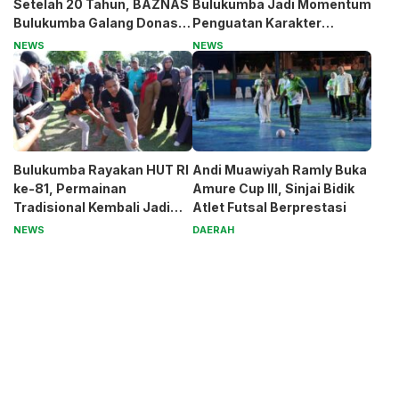
Setelah 20 Tahun, BAZNAS
Bulukumba Jadi Momentum
Bulukumba Galang Donasi
Penguatan Karakter
untuk Pak Pardi
Generasi Muda
NEWS
NEWS
Bulukumba Rayakan HUT RI
Andi Muawiyah Ramly Buka
ke-81, Permainan
Amure Cup III, Sinjai Bidik
Tradisional Kembali Jadi
Atlet Futsal Berprestasi
Magnet
NEWS
DAERAH